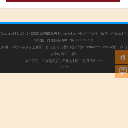
Copyright © 2012 - 2026
西峡信息港
Powered by
网站分类目录
|
精选推荐文章
|
网
站地图
|
疑难解答
豫ICP备10007919号
声明：本站内容来自互联网，如信息有错误可发邮件到f_fb#foxmail.com说明，我们
会及时纠正，谢谢
本站仅为个人兴趣爱好，不接盈利性广告及商业合作
小男孩