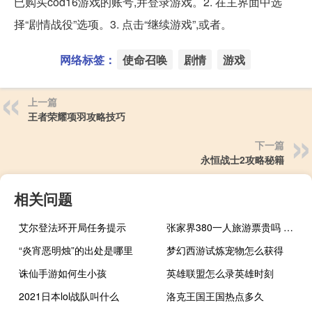
已购买cod16游戏的账号,并登录游戏。2. 在主界面中选
择“剧情战役”选项。3. 点击“继续游戏”,或者。
网络标签：
使命召唤
剧情
游戏
上一篇
王者荣耀项羽攻略技巧
下一篇
永恒战士2攻略秘籍
相关问题
艾尔登法环开局任务提示
张家界380一人旅游票贵吗 张家界旅游多少钱
“炎宵恶明烛”的出处是哪里
梦幻西游试炼宠物怎么获得
诛仙手游如何生小孩
英雄联盟怎么录英雄时刻
2021日本lol战队叫什么
洛克王国王国热点多久