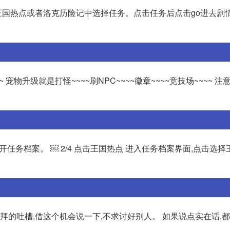
,在王国热点或者洛克历险记中选择任务。点击任务后点击go进去剧情 
宠物升级就是打怪~~~~刷NPC~~~~徽章~~~~竞技场~~~~ 注
打开任务档案。 ￼ 2/4 点击王国热点 进入任务档案界面,点击选
拜的吐槽,借这个机会说一下,不求讨好别人。 如果说点实在话,