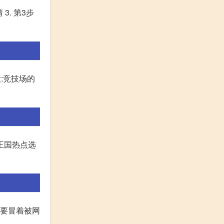
3. 第3步
意:竞技场的
择王国热点选
都要冒着被网