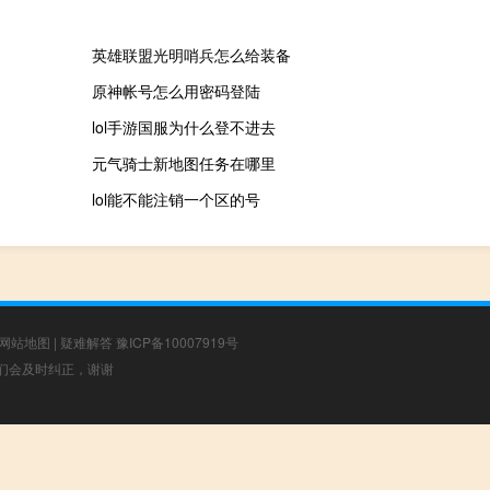
英雄联盟光明哨兵怎么给装备
原神帐号怎么用密码登陆
lol手游国服为什么登不进去
元气骑士新地图任务在哪里
lol能不能注销一个区的号
网站地图
|
疑难解答
豫ICP备10007919号
，我们会及时纠正，谢谢