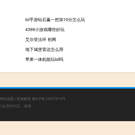
lol手游钻石赢一把加10分怎么玩
4399小游戏哪些好玩
艾尔登法环 初网
地下城堡雷达怎么用
苹果一体机能玩lol吗
网站地图
|
疑难解答
豫ICP备10007919号
，我们会及时纠正，谢谢