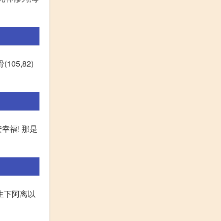
05,82)
幸福! 那是
生下阿离以