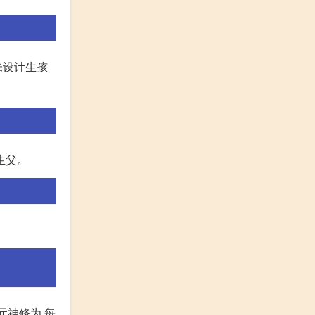
未设计生孩
生父。
元神修为,每