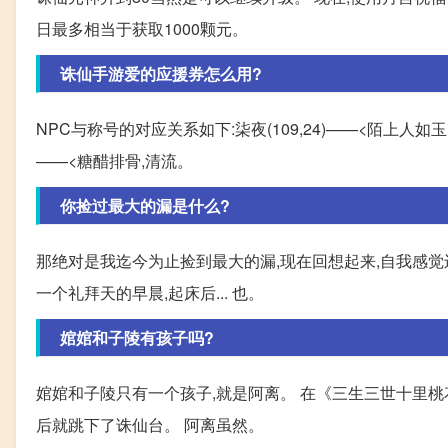
日最多相当于获取1000颗元。
诛仙手游爱的应援券怎么用?
NPC与称号的对应关系如下:柒夜(109,24)——<陌上人如玉,
——<糖醋排骨,清流。
你捡过最大的漏是什么?
那绝对是我迄今为止捡到最大的漏,现在回想起来,自我感觉
一个礼拜天的早晨,起床后... 也。
婠婠和子陵有孩子吗?
婠婠和子陵只有一个孩子,就是阿离。 在《三生三世十里桃
后就跳下了诛仙台。 阿离虽然。