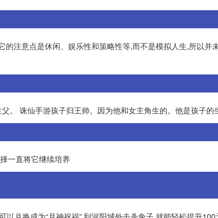
它的注意点是休闲、娱乐性和策略性等,而不是模拟人生,所以并
父。 诛仙手游孩子归王帅。因为他和女主角生的。他是孩子的
选择一直将它继续培养
可以兑换成为“月神祝福”,到河阳城外击杀兔子,就能轻松提升100