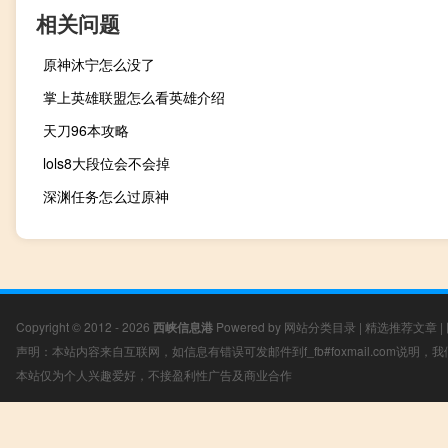
相关问题
原神沐宁怎么没了
掌上英雄联盟怎么看英雄介绍
天刀96本攻略
lols8大段位会不会掉
深渊任务怎么过原神
Copyright © 2012 - 2026
西峡信息港
Powered by
网站分类目录
|
精选推荐文章
|
声明：本站内容来自互联网，如信息有错误可发邮件到f_fb#foxmail.com说明
本站仅为个人兴趣爱好，不接盈利性广告及商业合作