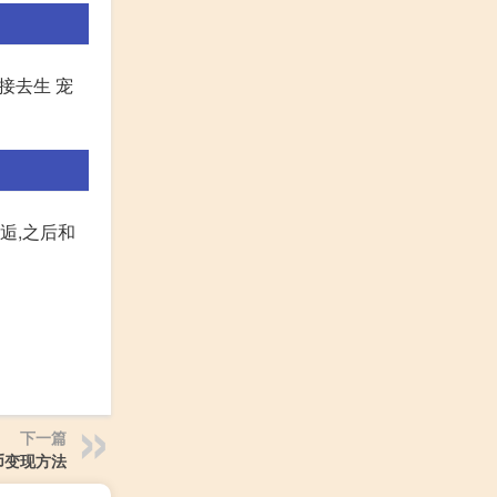
接去生 宠
逅,之后和
下一篇
币变现方法