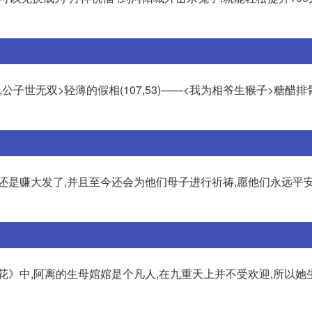
公子世无双>轻薄的假相(107,53)——<我为相爷生猴子>糖醋排骨(1
还是赚大发了,并且至今还会为他们母子进行祈祷,愿他们永远平安
花》中,阿离的生母婠婠是个凡人,在九重天上并不受欢迎,所以她