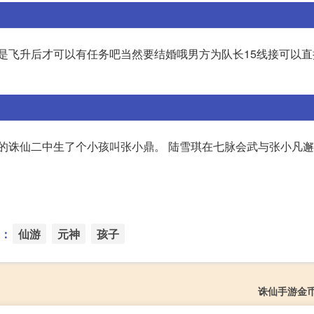
要是飞升后才可以有任务吧当然要结婚哦男方为队长15线接可以直
的诛仙二中生了个小孩叫张小鼎。 陆雪琪在七脉会武与张小凡邂
：
仙游
元神
孩子
诛仙手游金