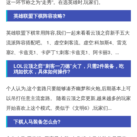
这一环节称之为“走秀”。在选英雄时,玩家们。
英雄联盟下棋阵容攻略?
英雄联盟下棋常用阵容,我们一起来看看云顶之弈新手五大
流派阵容搭配吧。 1、虚空刺客流。虚空:科加斯4、雷克
塞2、卡兹克1、卡萨丁1;刺客:卡兹克1、阿卡丽3、...
LOL云顶之弈“刺客一刀德”火了，只需2件装备，吃
鸡如饮水，具体如何操作?
个人认为,这个套路只要能够凑齐幽梦和火炮,后期基本上可
以吊打任意主流套路。 随着云顶之弈更新,越来越多的玩家
开始喜欢上这个模式。类似于《文明6》,玩家们...
下棋人马装备怎么合?