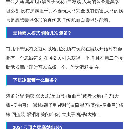
主C 人马 黑泰坦+黑离子火花+白救赎 人马的装备是黑泰
坦必备,没有黑泰坦千万不要玩人马完全没有伤害,人马的伤
害是靠黑泰坦叠加的真伤来打伤害,而白泰坦只能增。
云顶双人模式能给几次装备?
有几个忠诚符文就可以给几次;所有玩家在游戏开始时都会
拥有一个忠诚符文,在 4-2 关可以获得一个,并且在第二个援
助武器库出现时可以选择一个。作为消耗品,在。
下棋冰熊带什么装备?
装备分配 狗熊:双火炮(反曲弓+反曲弓)或者火炮+羊刀(大
棒+反曲弓)、缴械(锁子甲+魔抗)或降星刀(魔抗+反曲弓) 猪
妹:回蓝装(眼泪相关的准备) 大虫子:鬼书(大棒+。
2021云顶之弈塞纳出装?