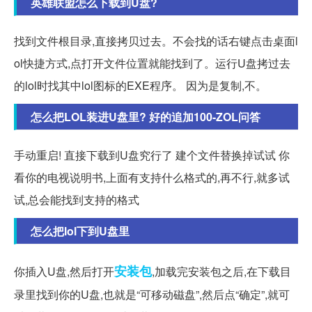
英雄联盟怎么下载到U盘?
找到文件根目录,直接拷贝过去。不会找的话右键点击桌面l
ol快捷方式,点打开文件位置就能找到了。运行U盘拷过去
的lol时找其中lol图标的EXE程序。 因为是复制,不。
怎么把LOL装进U盘里? 好的追加100-ZOL问答
手动重启! 直接下载到U盘究行了 建个文件替换掉试试 你
看你的电视说明书,上面有支持什么格式的,再不行,就多试
试,总会能找到支持的格式
怎么把lol下到U盘里
安装包
你插入U盘,然后打开
,加载完安装包之后,在下载目
录里找到你的U盘,也就是“可移动磁盘”,然后点“确定”,就可