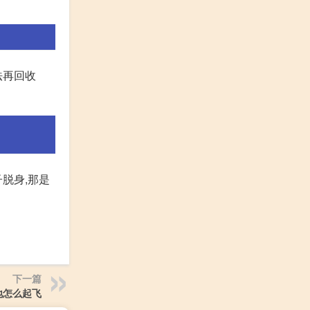
法再回收
子脱身,那是
下一篇
地怎么起飞