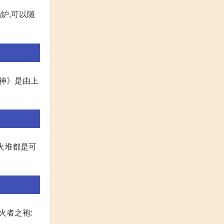
炉,可以随
原神》是由上
火堆都是可
火者之袍: