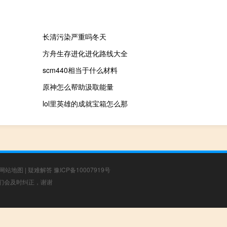
长清污染严重吗冬天
方舟生存进化进化路线大全
scm440相当于什么材料
原神怎么帮助汲取能量
lol里英雄的成就宝箱怎么那
网站地图
|
疑难解答
豫ICP备10007919号
，我们会及时纠正，谢谢