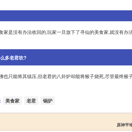
食家是没有办法收回的,玩家一旦放下了寻仙的美食家,就没有办
么多老君吹?
如来佛也只能将其镇压,但老君的八卦炉却能将猴子烧死,尽管最终猴
：
美食家
老君
锅炉
原神平