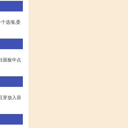
一个选项,委
饪面板中点
黄豆芽放入容