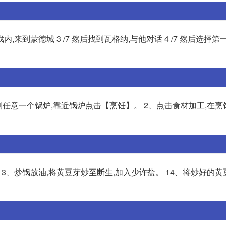
戏内,来到蒙德城 3 /7 然后找到瓦格纳,与他对话 4 /7 然后选择第
到任意一个锅炉,靠近锅炉点击【烹饪】。 2、点击食材加工,在烹
3、炒锅放油,将黄豆芽炒至断生,加入少许盐。 14、将炒好的