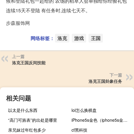
候和登陆礼包一起给的 农场的稻草人会单独给你经验礼包
连续15天不登陆 有任务时,连续七天不。
步森服饰网
网络标签：
洛克
游戏
王国
上一篇
洛克王国反间技能
下一篇
洛克王国卦象任务
相关问题
以太是什么东西
lol怎么换棋盘
“高门可旌表”的出处是哪里
iPhone5s金色（iphone5s金色）
亲兄妹过年红包多少
cf黑科技