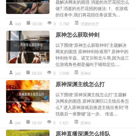
题解决网友的困惑 消逝的光芒花招怎么
做? 消逝的光芒花招的做法: 1、在游戏
的任务中,我们将花招任务设置为...
xsd
03-26
0
782
消逝的光芒
原神怎么获取钟剑
以下围绕“原神怎么获取钟剑”主题解决
网友的困惑 原神钟剑给谁用? 原神中的
钟剑给辛焱、诺艾尔和北斗用,因为这三
位游戏角色都是偏向于辅助定位,...
ysz
02-23
0
598
原神ol
原神深渊主线怎么打
以下围绕“原神深渊主线怎么打”主题解
决网友的困惑 原神深渊巨口主线任务怎
么? 进入原神游戏后推进主线任务到“寻
找最后一座磐键”这一步。 传送...
yss
02-20
0
421
原神ol
原神直播深渊怎么排队