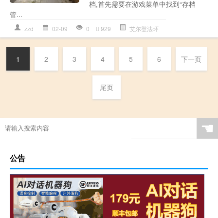
档,首先需要在游戏菜单中找到“存档
管...
zzd
02-09
0
929
艾尔登法环
1
2
3
4
5
6
下一页
尾页
☚
公告