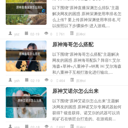
以下围绕“原神直播深渊怎么排队”主题
解决网友的困惑 原神深渊使用率排名怎
么上传? 要上传原神深渊使用率排名,可
以按照以下步骤操作:进入游戏,...
ysz
02-19
0
761
原神ol
原神海哥怎么搭配
以下围绕“原神海哥怎么搭配”主题解决
网友的困惑 原神海哥配队? 阵容1:艾尔
海森+草神+八重神子+钟离 ￼ 艾尔海森
和八重神子互相打激化进行输出,...
ysh
02-19
0
464
原神ol
原神艾诺尔怎么出来
以下围绕“原神艾诺尔怎么出来”主题解
决网友的困惑 原神诺艾尔专属武器如何
获得? 锻造获得。诺艾尔的武器可以消
耗矿石在铁匠台打造的。在游戏前...
ysa
02-18
0
692
原神ol