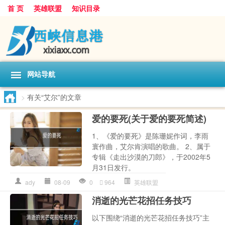
首 页
英雄联盟
知识目录
网站导航
>
有关“艾尔”的文章
爱的要死(关于爱的要死简述)
1、《爱的要死》是陈珊妮作词，李雨
寰作曲，艾尔肯演唱的歌曲。 2、属于
专辑《走出沙漠的刀郎》，于2002年5
月31日发行。
ady
08-09
0
964
英雄联盟
消逝的光芒花招任务技巧
以下围绕“消逝的光芒花招任务技巧”主