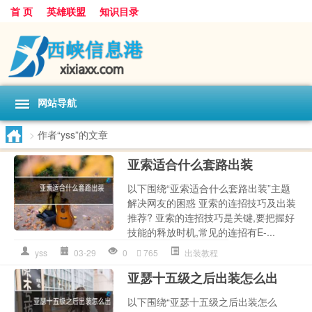
首 页
英雄联盟
知识目录
网站导航
>
作者“yss”的文章
亚索适合什么套路出装
以下围绕“亚索适合什么套路出装”主题
解决网友的困惑 亚索的连招技巧及出装
推荐? 亚索的连招技巧是关键,要把握好
技能的释放时机,常见的连招有E-...
yss
03-29
0
765
出装教程
亚瑟十五级之后出装怎么出
以下围绕“亚瑟十五级之后出装怎么