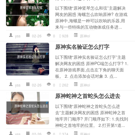
以下围绕“原神竖琴怎么和弦”主题解决
网友的困惑 海螺怎么吹响原神? 在游戏
原神中,海螺是一种可以吹响的乐器,用
来与一些特殊的互动物体或任务进...
yss
02-26
0
928
原神ol
原神实名验证怎么打字
以下围绕“原神实名验证怎么打字”主题
解决网友的困惑 原神PC端怎么打字? 1.
在原神游戏界面,点击左下角的聊天面
板。 2. 点击添加会话对象 3. 点...
yss
02-26
0
262
原神ol
原神蛇神之首蛇头怎么进去
以下围绕“原神蛇神之首蛇头怎么进
去”主题解决网友的困惑 原神蛇神之首
地牢开门顺序? 开门顺序如下: 1.先找到
神蛇之首地牢的位置。 2.打开第1道...
yss
02-26
0
374
原神ol