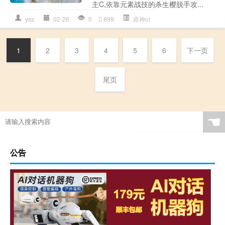
主C,依靠元素战技的杀生樱脱手攻...
yss
02-26
0
899
原神ol
1
2
3
4
5
6
下一页
尾页
☚
公告