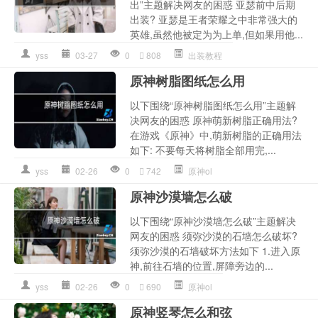
出”主题解决网友的困惑 亚瑟前中后期
出装? 亚瑟是王者荣耀之中非常强大的
英雄,虽然他被定为为上单,但如果用他...
yss
03-27
0
808
出装教程
原神树脂图纸怎么用
以下围绕“原神树脂图纸怎么用”主题解
决网友的困惑 原神萌新树脂正确用法?
在游戏《原神》中,萌新树脂的正确用法
如下: 不要每天将树脂全部用完,...
yss
02-26
0
742
原神ol
原神沙漠墙怎么破
以下围绕“原神沙漠墙怎么破”主题解决
网友的困惑 须弥沙漠的石墙怎么破坏?
须弥沙漠的石墙破坏方法如下 1.进入原
神,前往石墙的位置,屏障旁边的...
yss
02-26
0
690
原神ol
原神竖琴怎么和弦