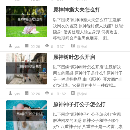
原神神瘾大夫怎么打
以下围绕“原神神瘾大夫怎么打”主题解
决网友的困惑 原神躲讨债人技能? 技能:
隐身: 债务处理人隐去身形,伺机攻击。
移动期间会产生黑色烟雾。 刺...
yss
02-26
0
371
原神ol
原神树叶怎么开启
以下围绕“原神树叶怎么开启”主题解决
网友的困惑 原神叶子是什么? 原神叶子
是一种虚拟物品,由《原神》开发商miH
oYo创造。它是原神中的一种虚拟...
yss
02-26
0
162
原神ol
原神神子打公子怎么打
以下围绕“原神神子打公子怎么打”主题
解决网友的困惑 原神公子和神子哪个
好? 八重神子好 八重神子是一名雷元素