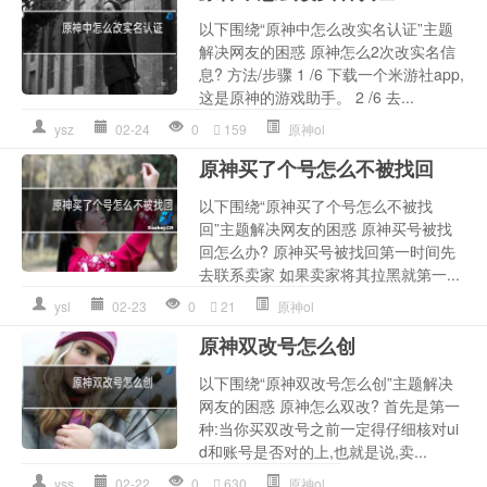
以下围绕“原神中怎么改实名认证”主题
解决网友的困惑 原神怎么2次改实名信
息? 方法/步骤 1 /6 下载一个米游社app,
这是原神的游戏助手。 2 /6 去...
ysz
02-24
0
159
原神ol
原神买了个号怎么不被找回
以下围绕“原神买了个号怎么不被找
回”主题解决网友的困惑 原神买号被找
回怎么办? 原神买号被找回第一时间先
去联系卖家 如果卖家将其拉黑就第一...
ysl
02-23
0
21
原神ol
原神双改号怎么创
以下围绕“原神双改号怎么创”主题解决
网友的困惑 原神怎么双改? 首先是第一
种:当你买双改号之前一定得仔细核对ui
d和账号是否对的上,也就是说,卖...
yss
02-22
0
630
原神ol