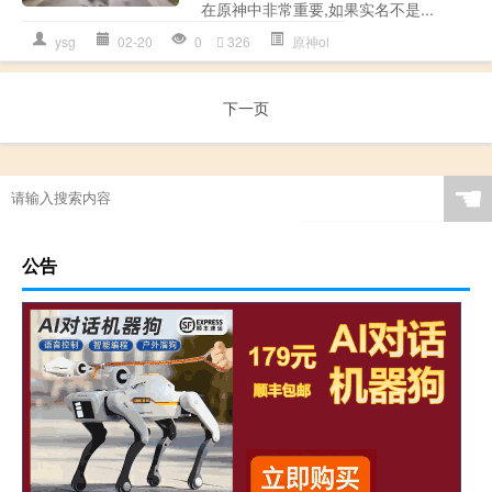
在原神中非常重要,如果实名不是...
ysg
02-20
0
326
原神ol
下一页
☚
公告