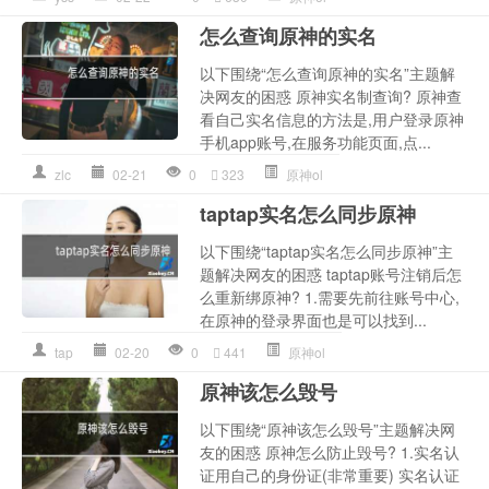
怎么查询原神的实名
以下围绕“怎么查询原神的实名”主题解
决网友的困惑 原神实名制查询? 原神查
看自己实名信息的方法是,用户登录原神
手机app账号,在服务功能页面,点...
zlc
02-21
0
323
原神ol
taptap实名怎么同步原神
以下围绕“taptap实名怎么同步原神”主
题解决网友的困惑 taptap账号注销后怎
么重新绑原神? 1.需要先前往账号中心,
在原神的登录界面也是可以找到...
tap
02-20
0
441
原神ol
原神该怎么毁号
以下围绕“原神该怎么毁号”主题解决网
友的困惑 原神怎么防止毁号? 1.实名认
证用自己的身份证(非常重要) 实名认证