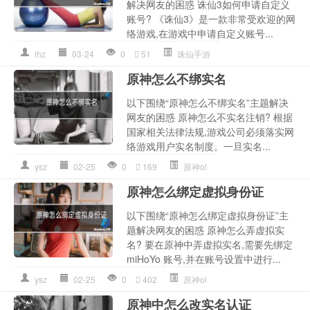
解决网友的困惑 诛仙3如何申请自定义
账号? 《诛仙3》是一款非常受欢迎的网
络游戏,在游戏中申请自定义账号...
lhz
03-24
0
51
诛仙手游
原神怎么不绑实名
以下围绕“原神怎么不绑实名”主题解决
网友的困惑 原神怎么不实名注销? 根据
国家相关法律法规,游戏公司必须落实网
络游戏用户实名制度。一旦实名...
ysz
02-25
0
169
原神ol
原神怎么绑定虚拟身份证
以下围绕“原神怎么绑定虚拟身份证”主
题解决网友的困惑 原神怎么弄虚拟实
名? 要在原神中弄虚拟实名,需要先绑定
miHoYo 账号,并在账号设置中进行...
ysz
02-25
0
402
原神ol
原神中怎么改实名认证