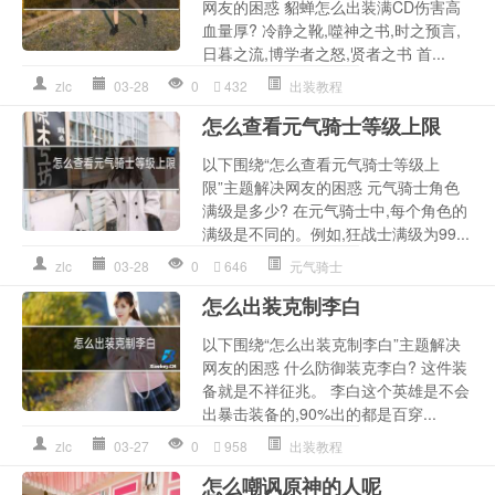
网友的困惑 貂蝉怎么出装满CD伤害高
血量厚? 冷静之靴,噬神之书,时之预言,
日暮之流,博学者之怒,贤者之书 首...
zlc
03-28
0
432
出装教程
怎么查看元气骑士等级上限
以下围绕“怎么查看元气骑士等级上
限”主题解决网友的困惑 元气骑士角色
满级是多少? 在元气骑士中,每个角色的
满级是不同的。例如,狂战士满级为99...
zlc
03-28
0
646
元气骑士
怎么出装克制李白
以下围绕“怎么出装克制李白”主题解决
网友的困惑 什么防御装克李白? 这件装
备就是不祥征兆。 李白这个英雄是不会
出暴击装备的,90%出的都是百穿...
zlc
03-27
0
958
出装教程
怎么嘲讽原神的人呢