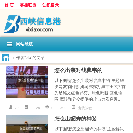
首 页
英雄联盟
知识目录
网站导航
>
作者“zlc”的文章
怎么出装对线典韦的
以下围绕“怎么出装对线典韦的”主题解
决网友的困惑 娜可露露打典韦出装? 首
先是铭文红色异变、绿色鹰眼,蓝色隐
匿,鹰眼和异变提供的攻击力及穿透...
zlc
03-28
0
392
出装教程
怎么出貂蝉的神装
以下围绕“怎么出貂蝉的神装”主题解决