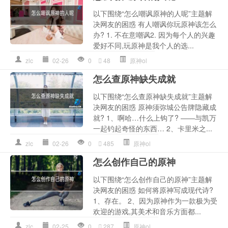
以下围绕“怎么嘲讽原神的人呢”主题解
决网友的困惑 有人嘲讽你玩原神该怎么
办? 1. 不在意嘲讽2. 因为每个人的兴趣
爱好不同,玩原神是我个人的选...
zlc
02-26
0
48
原神ol
怎么查原神缺失成就
以下围绕“怎么查原神缺失成就”主题解
决网友的困惑 原神须弥城公告牌隐藏成
就? 1、啊哈…什么上钩了? ——与凯万
一起钓起奇怪的东西… 2、卡里米之...
zlc
02-26
0
485
原神ol
怎么创作自己的原神
以下围绕“怎么创作自己的原神”主题解
决网友的困惑 如何将原神写成现代诗?
1、存在。 2、因为原神作为一款极为受
欢迎的游戏,其美术和音乐方面都...
zlc
02-25
0
287
原神ol