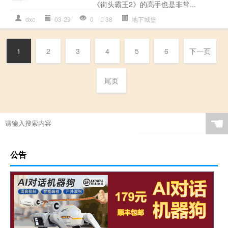
《街头霸王2》的高手也是非常...
dxc
03-29
0
38
地下城堡
1
2
3
4
5
6
下一页
尾页
☚
公告