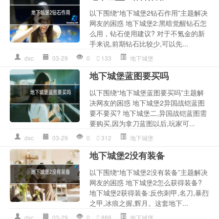
以下围绕“地下城堡2钻石作用”主题解决
网友的困惑 地下城堡2:黑暗觉醒钻石怎
么用，钻石使用建议? 对于不氪金的新
手来说,前期钻石比较少,可以先...
dxc
03-29
0
133
地下城堡
地下城堡蓝图要买吗
以下围绕“地下城堡蓝图要买吗”主题解
决网友的困惑 地下城堡2异国战铠蓝图
要不要买? 地下城堡二,异国战铠蓝图需
要购买,因为拿刀蓝图以后,玩家可...
dxc
03-29
0
312
地下城堡
地下城堡2没有装备
以下围绕“地下城堡2没有装备”主题解决
网友的困惑 地下城堡2怎么获得装备?
地下城堡2获得装备:反伤刺甲,名刀,暴烈
之甲,冰痕之握,辉月。这套地下...
dxc
03-29
0
888
地下城堡