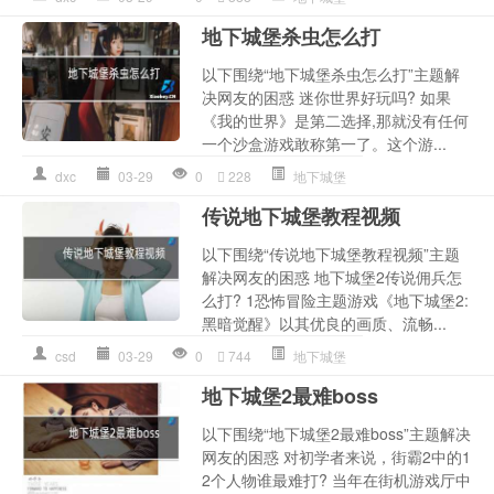
地下城堡杀虫怎么打
以下围绕“地下城堡杀虫怎么打”主题解
决网友的困惑 迷你世界好玩吗? 如果
《我的世界》是第二选择,那就没有任何
一个沙盒游戏敢称第一了。这个游...
dxc
03-29
0
228
地下城堡
传说地下城堡教程视频
以下围绕“传说地下城堡教程视频”主题
解决网友的困惑 地下城堡2传说佣兵怎
么打? 1恐怖冒险主题游戏《地下城堡2:
黑暗觉醒》以其优良的画质、流畅...
csd
03-29
0
744
地下城堡
地下城堡2最难boss
以下围绕“地下城堡2最难boss”主题解决
网友的困惑 对初学者来说，街霸2中的1
2个人物谁最难打? 当年在街机游戏厅中