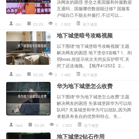
决网友的困惑 堡垒之夜国服和外服数据
互通吗，国服哪些数据能迁移? 国服客
户端自己不能去外服打,不过可以...
dxc
03-29
0
902
地下城堡
地下城堡暗号攻略视频
以下围绕“地下城堡暗号攻略视频”主题
解决网友的困惑 地下堡垒3攻略? 1、削
弱boss,按提示依次关闭反应炉即可,关
闭了还送魂魄。【顺序41253】 2...
dxc
03-29
0
480
地下城堡
华为地下城堡怎么收费
以下围绕“华为地下城堡怎么收费”主题
解决网友的困惑 失落城堡跟华为可以组
队吗? 失落城堡和华为可以组队,因为两
者都具有各自的优势和特点。失...
hwd
03-29
0
923
地下城堡
地下城堡2钻石作用