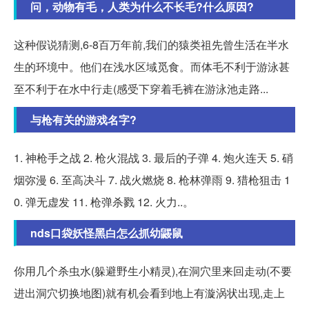
问，动物有毛，人类为什么不长毛?什么原因?
这种假说猜测,6-8百万年前,我们的猿类祖先曾生活在半水
生的环境中。他们在浅水区域觅食。而体毛不利于游泳甚
至不利于在水中行走(感受下穿着毛裤在游泳池走路...
与枪有关的游戏名字?
1. 神枪手之战 2. 枪火混战 3. 最后的子弹 4. 炮火连天 5. 硝
烟弥漫 6. 至高决斗 7. 战火燃烧 8. 枪林弹雨 9. 猎枪狙击 1
0. 弹无虚发 11. 枪弹杀戮 12. 火力..。
nds口袋妖怪黑白怎么抓幼鼹鼠
你用几个杀虫水(躲避野生小精灵),在洞穴里来回走动(不要
进出洞穴切换地图)就有机会看到地上有漩涡状出现,走上