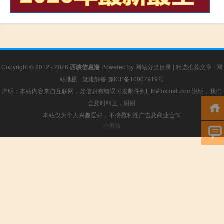
Copyright © 2012 - 2026
西峡信息港
Powered by
网站分类目录
|
精选推荐文章
|
网
站地图
|
疑难解答
豫ICP备10007919号
声明：本站内容来自互联网，如信息有错误可发邮件到f_fb#foxmail.com说明，我们
会及时纠正，谢谢
本站仅为个人兴趣爱好，不接盈利性广告及商业合作
小男孩