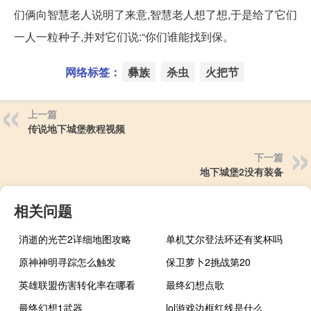
们俩向智慧老人说明了来意,智慧老人想了想,于是给了它们
一人一粒种子,并对它们说:“你们谁能找到保。
网络标签：
彝族
杀虫
火把节
上一篇
传说地下城堡教程视频
下一篇
地下城堡2没有装备
相关问题
消逝的光芒2详细地图攻略
单机艾尔登法环还有奖杯吗
原神神明寻踪怎么触发
保卫萝卜2挑战第20
英雄联盟伤害转化率在哪看
最终幻想点歌
最终幻想1武器
lol游戏边框红线是什么