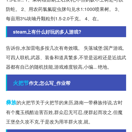
防蛀。 2、用农药氯氟啶虫脒勾兑水1:1000喷果树。 3、
每亩用3%呋喃丹颗粒剂1.5-2.0千克。‍ 4、在。
steam上有什么好玩的多人游戏?
告诉你,水加雷电多按几次有奇效哦。 失落城堡:国产游戏,
可四人联机,武器、装备和道具繁多,不管是远程还是近战武
器都有自己的随机技能,游戏难度较高,小编... 绝地。
火把节
作文,怎么写_作业帮
彝族
的火把节关于火把节的来历,路南一带彝族传说,古时
有个魔玉残酷迫害百姓,群众忍无可忍,便群起而攻之.但魔
王堡垒久攻不克,于是改为用羊群火攻,就。