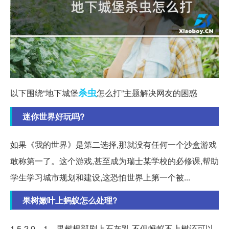
杀虫
以下围绕“地下城堡
怎么打”主题解决网友的困惑
迷你世界好玩吗?
如果《我的世界》是第二选择,那就没有任何一个沙盒游戏
敢称第一了。这个游戏,甚至成为瑞士某学校的必修课,帮助
学生学习城市规划和建设,这恐怕世界上第一个被...
果树嫩叶上蚂蚁怎么处理?
1.5-2.0... 1、果树根部刷上石灰乳,不但蚂蚁不上树还可以