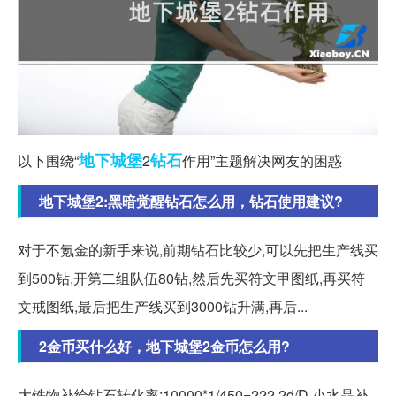
地下
城堡
钻石
以下围绕“
2
作用”主题解决网友的困惑
地下城堡2:黑暗觉醒钻石怎么用，钻石使用建议?
对于不氪金的新手来说,前期钻石比较少,可以先把生产线买
到500钻,开第二组队伍80钻,然后先买符文甲图纸,再买符
文戒图纸,最后把生产线买到3000钻升满,再后...
2金币买什么好，地下城堡2金币怎么用?
大铁物补给钻石转化率:10000*1/450=222.2d/D 小水晶补