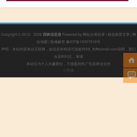
Copyright © 2012 - 2026
西峡信息港
Powered by
网站分类目录
|
精选推荐文章
|
网
站地图
|
疑难解答
豫ICP备10007919号
声明：本站内容来自互联网，如信息有错误可发邮件到f_fb#foxmail.com说明，我们
会及时纠正，谢谢
本站仅为个人兴趣爱好，不接盈利性广告及商业合作
小男孩