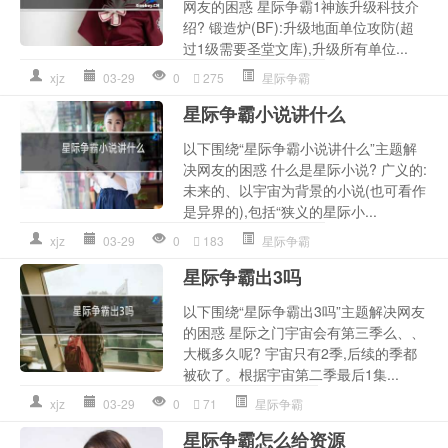
网友的困惑 星际争霸1神族升级科技介
绍? 锻造炉(BF):升级地面单位攻防(超
过1级需要圣堂文库),升级所有单位...
xjz
03-29
0
275
星际争霸
星际争霸小说讲什么
以下围绕“星际争霸小说讲什么”主题解
决网友的困惑 什么是星际小说? 广义的:
未来的、以宇宙为背景的小说(也可看作
是异界的),包括“狭义的星际小...
xjz
03-29
0
183
星际争霸
星际争霸出3吗
以下围绕“星际争霸出3吗”主题解决网友
的困惑 星际之门宇宙会有第三季么、、
大概多久呢? 宇宙只有2季,后续的季都
被砍了。根据宇宙第二季最后1集...
xjz
03-29
0
71
星际争霸
星际争霸怎么给资源