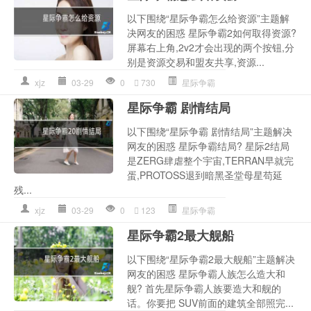
以下围绕“星际争霸怎么给资源”主题解
决网友的困惑 星际争霸2如何取得资源?
屏幕右上角,2v2才会出现的两个按钮,分
别是资源交易和盟友共享,资源...
xjz
03-29
0
730
星际争霸
星际争霸 剧情结局
以下围绕“星际争霸 剧情结局”主题解决
网友的困惑 星际争霸结局? 星际2结局
是ZERG肆虐整个宇宙,TERRAN早就完
蛋,PROTOSS退到暗黑圣堂母星苟延
残...
xjz
03-29
0
123
星际争霸
星际争霸2最大舰船
以下围绕“星际争霸2最大舰船”主题解决
网友的困惑 星际争霸人族怎么造大和
舰? 首先星际争霸人族要造大和舰的
话。你要把 SUV前面的建筑全部照完...