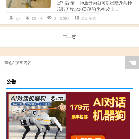
强? 后,毫... 神族开局就可以出隐身兵种
暗影刀奴,200灵蕴的兵种,攻击...
xjz
03-29
0
388
星际争霸
下一页
☚
公告