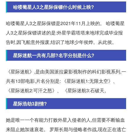
哈喽葡星人3之星际保镖什么时候上映?
哈喽葡星人3之星际保镖是2021年11月上映的。 哈喽葡星
人3之星际保镖讲述的是:外星学霸塔塔来地球完成毕业报
告时,因飞船意外报废,结识了地球少年侯烨。从此侯。
星际迷航一共有几部?名字分别是什么?
《星际迷航》,是由美国派拉蒙影视制作的科幻影视系列,一
共有13部电影,片名分别是: 《星际迷航1:无限太空》、
《星际迷航2:可汗之怒》、 《星际迷航3:石破天。
星际浩劫3剧情?
她是唯一一个有能力打败外星入侵者的人,但需要不断输血
来阻止她加速衰老。 罗斯长期与侵略者作战,现在正在逃亡