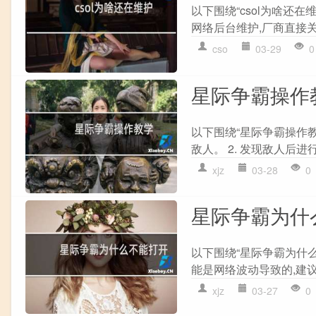
以下围绕“csol为啥还在
网络后台维护,厂商直接关闭
cso
03-29
0
星际争霸操作
以下围绕“星际争霸操作教
敌人。 2. 发现敌人后进行
xjz
03-28
0
星际争霸为什
以下围绕“星际争霸为什么
能是网络波动导致的,建议
xjz
03-27
0