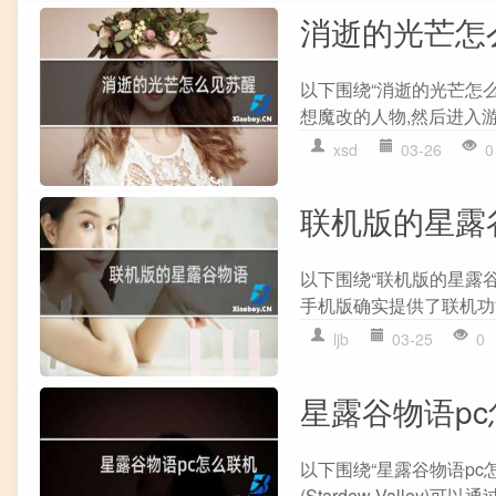
消逝的光芒怎
以下围绕“消逝的光芒怎么
想魔改的人物,然后进入游戏
xsd
03-26
0
联机版的星露
以下围绕“联机版的星露
手机版确实提供了联机功能,
ljb
03-25
0
星露谷物语p
以下围绕“星露谷物语pc
(Stardew Valley)