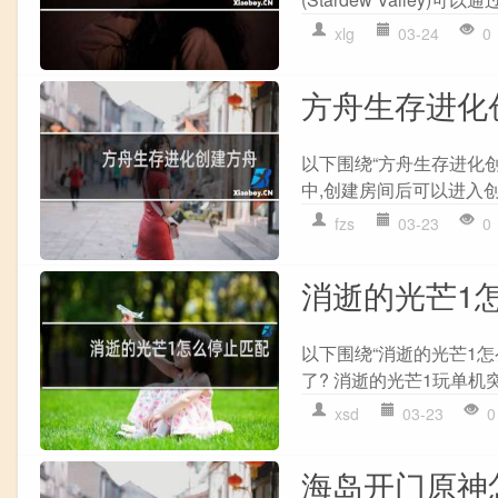
xlg
03-24
0
方舟生存进化
以下围绕“方舟生存进化
中,创建房间后可以进入创
fzs
03-23
0
消逝的光芒1
以下围绕“消逝的光芒1
了? 消逝的光芒1玩单机突
xsd
03-23
0
海岛开门原神