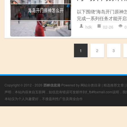
以下围绕“海岛开门原神怎
完成一系列任务才能开启。首
hdk
02-26
0
1
2
3
Copyright © 2012 - 2026
西峡信息港
Powered by
网站分类目录
|
精选推荐文章
|
声明：本站内容来自互联网，如信息有错误可发邮件到f_fb#foxmail.com说明
本站仅为个人兴趣爱好，不接盈利性广告及商业合作