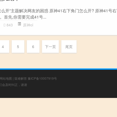
么开”主题解决网友的困惑 原神41右下角门怎么开? 原神41号
先,你需要完成41号...
843
原神ol
4
5
6
下一页
尾页
网站地图
|
疑难解答
豫ICP备10007919号
，我们会及时纠正，谢谢