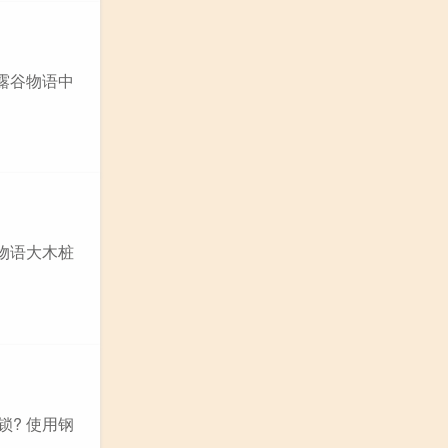
露谷物语中
物语大木桩
? 使用钢