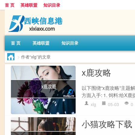
首 页
英雄联盟
知识目录
首 页
英雄联盟
知识目录
>
作者“xlg”的文章
x鹿攻略
以下围绕“x鹿攻略”主题
方面入手: 1. 饲料:给X
xlg
05-03
0
小猫攻略下载