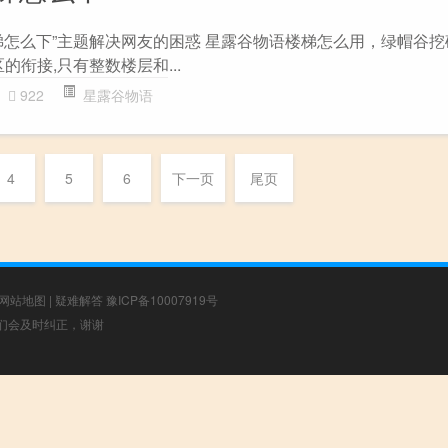
梯怎么下”主题解决网友的困惑 星露谷物语楼梯怎么用，绿帽谷
的衔接,只有整数楼层和...
922
星露谷物语
4
5
6
下一页
尾页
网站地图
|
疑难解答
豫ICP备10007919号
，我们会及时纠正，谢谢