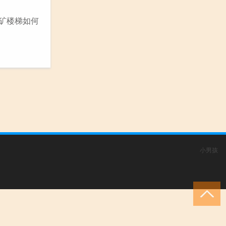
挖矿楼梯如何
小男孩