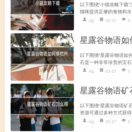
以下围绕“小猫攻略下载”
猫咪提供足够的食物和水,
xlg
05-01
0
星露谷物语如
以下围绕“星露谷物语如
石是一种非常珍贵的宝石,
xlg
03-27
0
星露谷物语矿
以下围绕“星露谷物语矿石
资源可通过多种方式获得:采
xlg
03-27
0