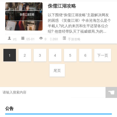
侏儒江湖攻略
以下围绕“侏儒江湖攻略”主题解决网友
的困惑 《笑傲江湖》中余沧海怎么是个
半截人?此人的来历和生平还望各位介
绍? 他曾经带队灭了福威镖局,为的...
zrj
05-01
0
260
手游攻略
1
2
3
4
5
6
下一页
尾页
☚
公告