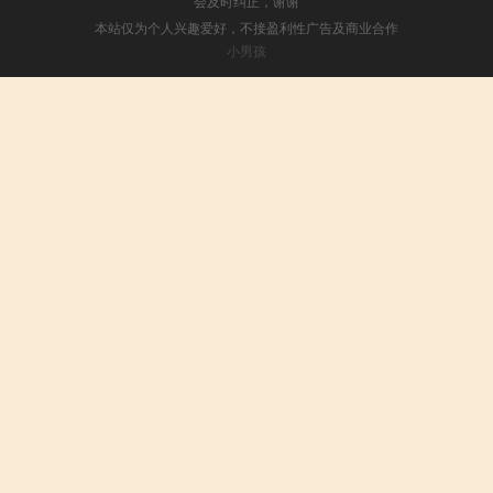
会及时纠正，谢谢
本站仅为个人兴趣爱好，不接盈利性广告及商业合作
小男孩