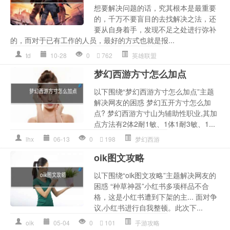
想要解决问题的话，究其根本是最重要
的，千万不要盲目的去找解决之法，还
要从自身着手，发现不足之处进行弥补
的，而对于已有工作的人员，最好的方式也就是报...
td
10-28
0
762
英雄联盟
梦幻西游方寸怎么加点
以下围绕“梦幻西游方寸怎么加点”主题
解决网友的困惑 梦幻五开方寸怎么加
点? 梦幻西游方寸山为辅助性职业,其加
点方法有2体2耐1敏、1体1耐3敏、1...
lhx
06-13
0
198
梦幻西游
oik图文攻略
以下围绕“oik图文攻略”主题解决网友的
困惑 “种草神器”小红书多项样品不合
格，这是小红书遭到下架的主... 面对争
议,小红书进行自我整顿。此次下...
oik
05-04
0
101
手游攻略