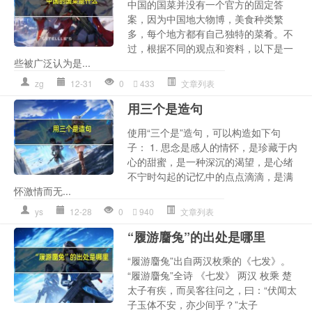
中国的国菜并没有一个官方的固定答
案，因为中国地大物博，美食种类繁
多，每个地方都有自己独特的菜肴。不
过，根据不同的观点和资料，以下是一
些被广泛认为是...
zg
12-31
0
433
文章列表
用三个是造句
使用“三个是”造句，可以构造如下句
子： 1. 思念是感人的情怀，是珍藏于内
心的甜蜜，是一种深沉的渴望，是心绪
不宁时勾起的记忆中的点点滴滴，是满
怀激情而无...
ys
12-28
0
940
文章列表
“履游麕兔”的出处是哪里
“履游麕兔”出自两汉枚乘的《七发》。
“履游麕兔”全诗 《七发》 两汉 枚乘 楚
太子有疾，而吴客往问之，曰：“伏闻太
子玉体不安，亦少间乎？”太子