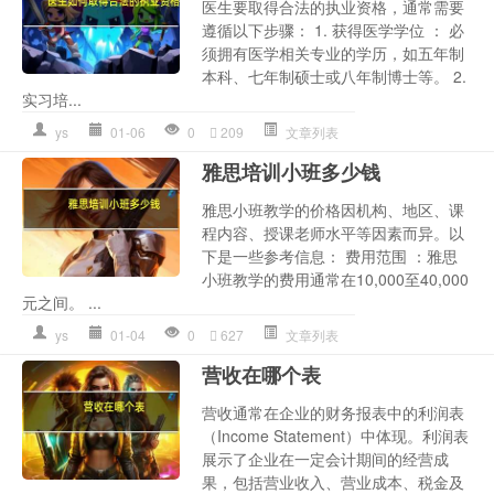
医生要取得合法的执业资格，通常需要
遵循以下步骤： 1. 获得医学学位 ： 必
须拥有医学相关专业的学历，如五年制
本科、七年制硕士或八年制博士等。 2.
实习培...
ys
01-06
0
209
文章列表
雅思培训小班多少钱
雅思小班教学的价格因机构、地区、课
程内容、授课老师水平等因素而异。以
下是一些参考信息： 费用范围 ：雅思
小班教学的费用通常在10,000至40,000
元之间。 ...
ys
01-04
0
627
文章列表
营收在哪个表
营收通常在企业的财务报表中的利润表
（Income Statement）中体现。利润表
展示了企业在一定会计期间的经营成
果，包括营业收入、营业成本、税金及