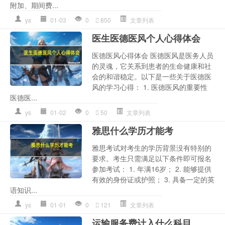
附加、期间费...
ys
01-03
0
850
文章列表
医生医德医风个人心得体会
医德医风心得体会 医德医风是医务人员
的灵魂，它关系到患者的生命健康和社
会的和谐稳定。以下是一些关于医德医
风的学习心得： 1. 医德医风的重要性
医德医...
ys
01-02
0
50
文章列表
雅思什么学历才能考
雅思考试对考生的学历背景没有特别的
要求。考生只需满足以下条件即可报名
参加考试： 1. 年满16岁； 2. 能够提供
有效的身份证或护照； 3. 具备一定的英
语知识...
ys
01-01
0
121
文章列表
运输服务费计入什么科目