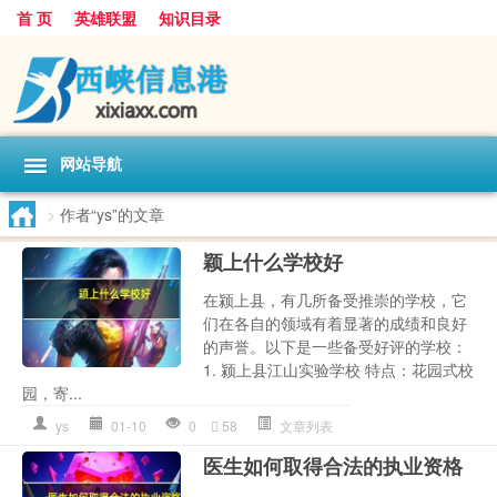
首 页
英雄联盟
知识目录
网站导航
>
作者“ys”的文章
颖上什么学校好
在颍上县，有几所备受推崇的学校，它
们在各自的领域有着显著的成绩和良好
的声誉。以下是一些备受好评的学校：
1. 颍上县江山实验学校 特点：花园式校
园，寄...
ys
01-10
0
58
文章列表
医生如何取得合法的执业资格