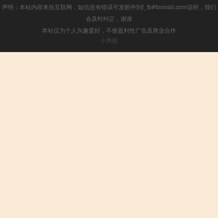
声明：本站内容来自互联网，如信息有错误可发邮件到f_fb#foxmail.com说明，我们
会及时纠正，谢谢
本站仅为个人兴趣爱好，不接盈利性广告及商业合作
小男孩