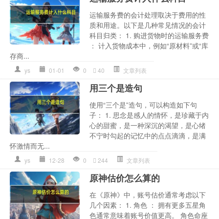
运输服务费的会计处理取决于费用的性
质和用途。以下是几种常见情况的会计
科目归类： 1. 购进货物时的运输服务费
： 计入货物成本中，例如“原材料”或“库
存商...
ys
01-01
0
40
文章列表
用三个是造句
使用“三个是”造句，可以构造如下句
子： 1. 思念是感人的情怀，是珍藏于内
心的甜蜜，是一种深沉的渴望，是心绪
不宁时勾起的记忆中的点点滴滴，是满
怀激情而无...
ys
12-28
0
244
文章列表
原神估价怎么算的
在《原神》中，账号估价通常考虑以下
几个因素： 1. 角色 ： 拥有更多五星角
色通常意味着账号价值更高。 角色命座