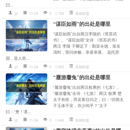
曰...
jzl
11-24
0
750
英雄联盟
“谋臣如雨”的出处是哪里
“谋臣如雨”出自两汉李陵的《答苏武
书》。 “谋臣如雨”全诗 《答苏武书》
两汉 李陵 子卿足下：勤宣令德，策名
清时，荣问休畅，幸甚幸甚。 远托异
国，昔人所...
jzl
11-24
0
903
英雄联盟
“履游麕兔”的出处是哪里
“履游麕兔”出自两汉枚乘的《七发》。
“履游麕兔”全诗 《七发》 两汉 枚乘 楚
太子有疾，而吴客往问之，曰：“伏闻太
子玉体不安，亦少间乎？”太子
曰：“惫！谨...
jzl
11-24
0
446
英雄联盟