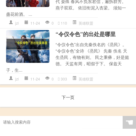
代 晏殊 春风不负东君信，遍拆群芳。
燕子双双。 依旧衔泥入杏梁。 须知一
盏花前酒。 ...
jzl
11-24
0
110
英雄联盟
“令仪令色”的出处是哪里
“令仪令色”出自先秦佚名的《烝民》。
“令仪令色”全诗 《烝民》 先秦 佚名 天
生烝民，有物有则。 民之秉彝，好是懿
德。 天监有周，昭假于下。 保兹天
子，生...
jzl
11-24
0
303
英雄联盟
下一页
☚