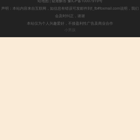
站地图
|
疑难解答
豫ICP备10007919号
声明：本站内容来自互联网，如信息有错误可发邮件到f_fb#foxmail.com说明，我们
会及时纠正，谢谢
本站仅为个人兴趣爱好，不接盈利性广告及商业合作
小男孩