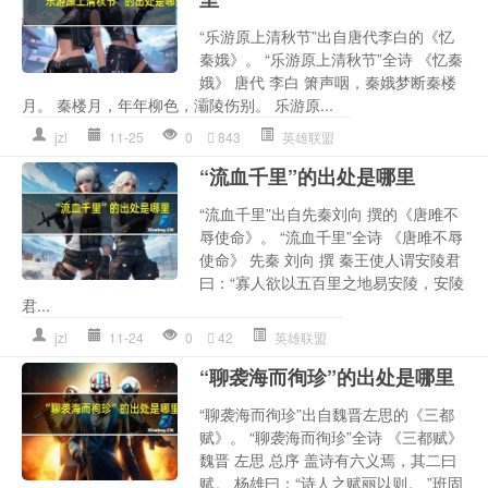
“乐游原上清秋节”出自唐代李白的《忆
秦娥》。 “乐游原上清秋节”全诗 《忆秦
娥》 唐代 李白 箫声咽，秦娥梦断秦楼
月。 秦楼月，年年柳色，灞陵伤别。 乐游原...
jzl
11-25
0
843
英雄联盟
“流血千里”的出处是哪里
“流血千里”出自先秦刘向 撰的《唐雎不
辱使命》。 “流血千里”全诗 《唐雎不辱
使命》 先秦 刘向 撰 秦王使人谓安陵君
曰：“寡人欲以五百里之地易安陵，安陵
君...
jzl
11-24
0
42
英雄联盟
“聊袭海而徇珍”的出处是哪里
“聊袭海而徇珍”出自魏晋左思的《三都
赋》。 “聊袭海而徇珍”全诗 《三都赋》
魏晋 左思 总序 盖诗有六义焉，其二曰
赋。 杨雄曰：“诗人之赋丽以则。 ”班固