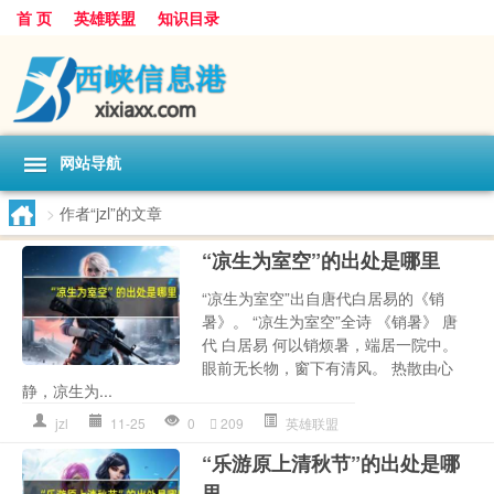
首 页
英雄联盟
知识目录
网站导航
>
作者“jzl”的文章
“凉生为室空”的出处是哪里
“凉生为室空”出自唐代白居易的《销
暑》。 “凉生为室空”全诗 《销暑》 唐
代 白居易 何以销烦暑，端居一院中。
眼前无长物，窗下有清风。 热散由心
静，凉生为...
jzl
11-25
0
209
英雄联盟
“乐游原上清秋节”的出处是哪
里