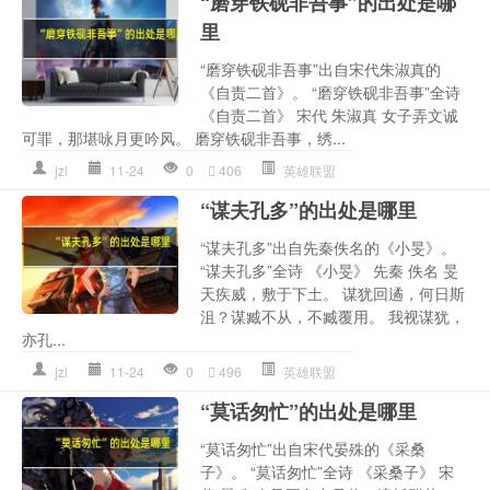
“磨穿铁砚非吾事”的出处是哪
里
“磨穿铁砚非吾事”出自宋代朱淑真的
《自责二首》。 “磨穿铁砚非吾事”全诗
《自责二首》 宋代 朱淑真 女子弄文诚
可罪，那堪咏月更吟风。 磨穿铁砚非吾事，绣...
jzl
11-24
0
406
英雄联盟
“谋夫孔多”的出处是哪里
“谋夫孔多”出自先秦佚名的《小旻》。
“谋夫孔多”全诗 《小旻》 先秦 佚名 旻
天疾威，敷于下土。 谋犹回遹，何日斯
沮？谋臧不从，不臧覆用。 我视谋犹，
亦孔...
jzl
11-24
0
496
英雄联盟
“莫话匆忙”的出处是哪里
“莫话匆忙”出自宋代晏殊的《采桑
子》。 “莫话匆忙”全诗 《采桑子》 宋