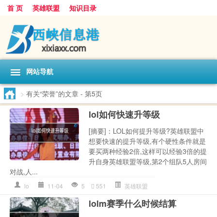
首 页
英雄联盟
知识目录
网站导航
>
有关“荣誉”的文章
- 第5页
lol如何快速升等级
[摘要]：LOL如何提升等级?英雄联盟中
想要快速的提升等级,有个硬性条件就是
要买两种经验2倍,这样可以经验3倍的提
升自身英雄联盟等级,第2个组队5人房间
对战,人...
lo
11-04
5
551
英雄联盟
lolm赛季什么时候结算