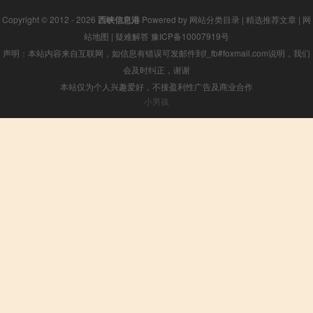
Copyright © 2012 - 2026
西峡信息港
Powered by
网站分类目录
|
精选推荐文章
|
网
站地图
|
疑难解答
豫ICP备10007919号
声明：本站内容来自互联网，如信息有错误可发邮件到f_fb#foxmail.com说明，我们
会及时纠正，谢谢
本站仅为个人兴趣爱好，不接盈利性广告及商业合作
小男孩