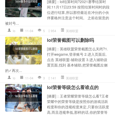
[摘要]：lol结算时间?2021赛季结算时
间:11月17日23:59 按照结算时间时的段
位进行结算,所以那些最近在冲分的小伙
伴要格外注意这个时间。 之前在留意的
被封号...
lo
11-04
5
954
英雄联盟
lol荣誉截图可以删除吗
[摘要]：英雄联盟荣誉截图怎么关闭?1.
打开wegame,登录账号 2.进入页面后,
点击 英雄联盟-辅助设置 3.进入辅助设
置页面,找到 基本辅助,把荣誉截图左侧
的✓再次...
lo
11-04
3
141
英雄联盟
lol荣誉等级怎么看谁点的
[摘要]：王者荣耀荣誉等级怎么看?王者
荣耀中的荣誉等级是按照你的游戏活跃
程度和你的违规程度来定,只要你活跃度
高,而且违规率低,那样的话,你的荣誉等