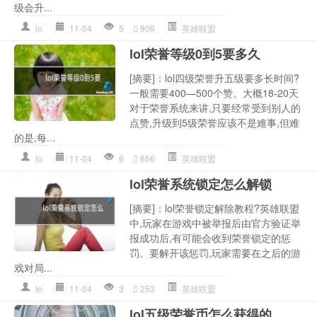
级会升...
lo
11-04
5
909
英雄联盟
lol荣誉等级0到5要多久
[摘要]：lol四级荣誉升五级要多长时间?
一般需要400—500个赞。大概18-20天
对于荣誉系统来讲,只要经常受到别人的
点赞,升级到5级荣誉应该不是难事,但难
的是,每...
lo
11-04
6
656
英雄联盟
lol荣誉系统锁定怎么解锁
[摘要]：lol荣誉锁定解除教程?英雄联盟
中,玩家在游戏中被举报后由官方验证举
报成功后,有可能会收到荣誉锁定的惩
罚。要解开该惩罚,玩家需要在之后的游
戏对局...
lo
11-04
3
253
英雄联盟
lol五级荣誉币怎么获得的