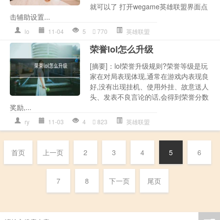
就可以了 打开wegame英雄联盟界面点
击辅助设置...
lo
11-04
5
770
英雄联盟
荣誉lol怎么升级
[摘要]：lol荣誉升级规则?荣誉等级是玩
家在对局表现体现,通常在游戏内表现良
好,没有出现挂机、使用外挂、故意送人
头、发表不良言论的话,会得到荣誉分数
奖励,...
ry
11-03
4
823
英雄联盟
首页
上一页
2
3
4
5
6
7
8
下一页
尾页