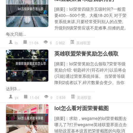
[摘要]：lol荣誉四级升五级时间?一般需
要400—500个赞。大概18-20天 对于荣
誉系统来讲,只要经常受到别人的点赞,
升级到5级荣誉应该不是难事,但难的是,
每次只能...
lo
11-04
6
962
英雄联盟
英雄联盟荣誉奖励怎么领取
[摘要]：lol荣誉奖励怎么领取?荣誉等级
奖励介绍: 钥匙碎片(符石碎片)以后将会
(只能)通过荣誉系统掉落。 当荣誉等级
降到2或者以下,碎片数量会变少。当你
达到3...
yx
11-04
9
836
英雄联盟
lol怎么看对面荣誉截图
[摘要]：求助，wegame的lol荣誉截图去
哪儿了?打开wegame英雄联盟界面点击
辅助设置基本设置把荣誉截图的勾取消