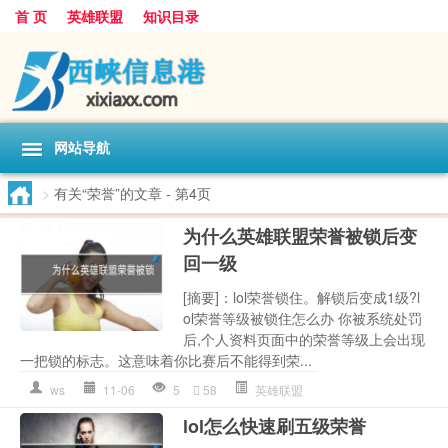
首 页
英雄联盟
知识目录
网站导航
>
有关“荣誉”的文章
- 第4页
为什么英雄联盟荣誉被锁后变
回一级
[摘要]：lol荣誉锁住。解锁后变成1级?l
ol荣誉等级被锁住怎么办 你被系统处罚
后,个人资料页面中的荣誉等级上会出现
一把锁的标志。这意味着你比赛后不能得到荣...
ws
11-06
5
58
英雄联盟
lol怎么快速刷五级荣誉