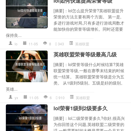
lol如何快速提高荣誉等级
[摘要]：lol怎么提升荣誉?英雄联盟提升
荣誉的方法主要有两个方面。 第一是,
多进行游戏对局,只有多进行游戏局数才
能加快你的荣誉等级增长。同时还需要
保持良...
lo
11-05
8
343
英雄联盟
英雄联盟荣誉等级最高几级
[摘要]：lol荣誉等级什么时候结算?英雄
联盟荣誉等级,一般在赛季末结束的时候
统一结算。 英雄联盟荣誉等级是分为五
类。 从1级到5级别。五级是好的级别。
英雄...
yx
11-05
6
910
英雄联盟
lol荣誉1级到2级要多久
[摘要]：lol二级荣誉要多久?你好,很高兴
为你回答这个问题,英雄联盟二级荣誉的
话,一般需要时间大概是需要一个月左右