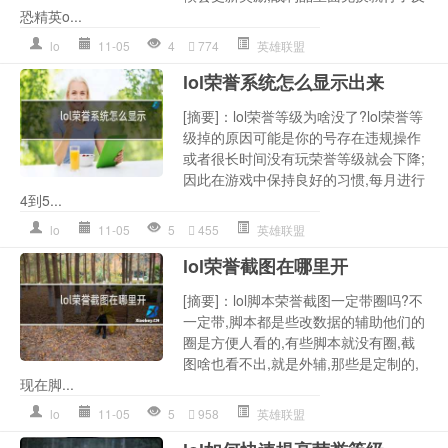
恐精英o...
lo
11-05
4
774
英雄联盟
lol荣誉系统怎么显示出来
[摘要]：lol荣誉等级为啥没了?lol荣誉等
级掉的原因可能是你的号存在违规操作
或者很长时间没有玩荣誉等级就会下降;
因此在游戏中保持良好的习惯,每月进行
4到5...
lo
11-05
5
455
英雄联盟
lol荣誉截图在哪里开
[摘要]：lol脚本荣誉截图一定带圈吗?不
一定带,脚本都是些改数据的辅助他们的
圈是方便人看的,有些脚本就没有圈,截
图啥也看不出,就是外辅,那些是定制的,
现在脚...
lo
11-05
5
958
英雄联盟