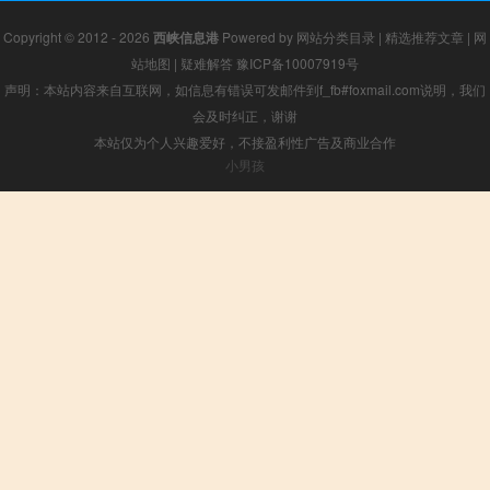
Copyright © 2012 - 2026
西峡信息港
Powered by
网站分类目录
|
精选推荐文章
|
网
站地图
|
疑难解答
豫ICP备10007919号
声明：本站内容来自互联网，如信息有错误可发邮件到f_fb#foxmail.com说明，我们
会及时纠正，谢谢
本站仅为个人兴趣爱好，不接盈利性广告及商业合作
小男孩