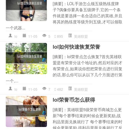
[摘要]：LOL手游怎么领五级熟练度牌
子?偶像你要具备五级牌子,它的一个条
件就是要选择一名合适自己的英雄,并且
将其的熟练度等级升到五级,才可以领取
一个武器...
lo
11-05
5
895
英雄联盟
lol如何快速恢复荣誉
[摘要]：lol荣誉点怎么恢复?首先英雄联
盟是有荣誉分这个地址的,然后对应的才
有荣誉点,如果说你想把荣誉点进行回复
的话,那么你可以从以下几个方面进行第
一个,...
lo
11-05
7
482
英雄联盟
lol荣誉币怎么获得
[摘要]：英雄联盟5级荣誉币商城怎么更
新?每个赛季结束的时候会更新奖励,战
利品里面兑换就行了 每个赛季结束的时
候会更新奖励,战利品里面兑换就行了反