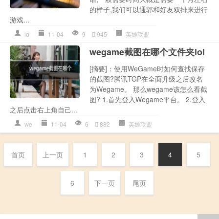
的样子,我们可以通郭和好友双排来进行
游戏...
lo
11-04
9
945
英雄联盟
wegame截图在哪个文件夹lol
[摘要]：使用WeGame时如何查找保存
的截图?腾讯TGP在全面升级之后改名
为Wegame。 那么wegame该怎么看截
图? 1.首先登入Wegame平台。 2.登入
之后点击右上角自己...
we
11-04
6
882
英雄联盟
首页
上一页
1
2
3
4
5
6
下一页
尾页