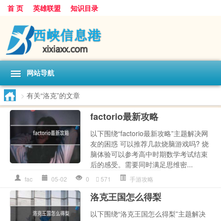
首 页
英雄联盟
知识目录
网站导航
>
有关“洛克”的文章
factorio最新攻略
以下围绕“factorio最新攻略”主题解决网
友的困惑 可以推荐几款烧脑游戏吗? 烧
脑体验可以参考高中时期数学考试结束
后的感受。需要同时满足思维密...
fac
05-02
0
571
手游攻略
洛克王国怎么得梨
以下围绕“洛克王国怎么得梨”主题解决