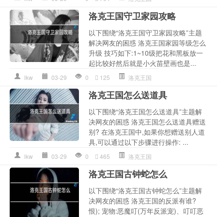
洛克王国守卫家园攻略
以下围绕“洛克王国守卫家园攻略”主题
解决网友的困惑 洛克王国家园等级怎么
升级 技巧如下:1~10级把花和黑板放一
起比较好然后就是小火苗壁画也是...
lkw
03-29
0
125
洛克王国
洛克王国怎么送道具
以下围绕“洛克王国怎么送道具”主题解
决网友的困惑 洛克王国怎么送道具赠送
别? 在洛克王国中,如果你想赠送别人道
具,可以通过以下步骤进行操作: ...
lkw
03-29
0
465
洛克王国
洛克王国古钟蛇怎么
以下围绕“洛克王国古钟蛇怎么”主题解
决网友的困惑 洛克王国的反派有谁?
恨); 宠物:恶魔叮(万年反派宠)、叮叮恶