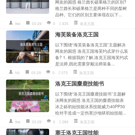
网友的困惑 格兰酋长硕果格兰的区别?
格兰酋长和硕果格兰是两种不同的梨树
品种。它们的区别主要体现在以下...
lkw
03-29
0
435
洛克王国
海芙装备洛克王国
以下围绕“海芙装备洛克王国”主题解决
网友的困惑 洛克王国海芙约忒穿什么装
备? 1. 根据我的了解,洛克王国海芙约忒
是法师,因此需要穿戴法师装备...
hfz
03-29
0
575
洛克王国
洛克王国麋鹿技能书
以下围绕“洛克王国麋鹿技能书”主题解
决网友的困惑 洛克王国的麋鹿技能表
冰之砾初始技能冰系技能威力40PP30
给对手造成一定伤害沙地狱初始技能...
lkw
03-29
0
289
洛克王国
塞壬洛克王国技能