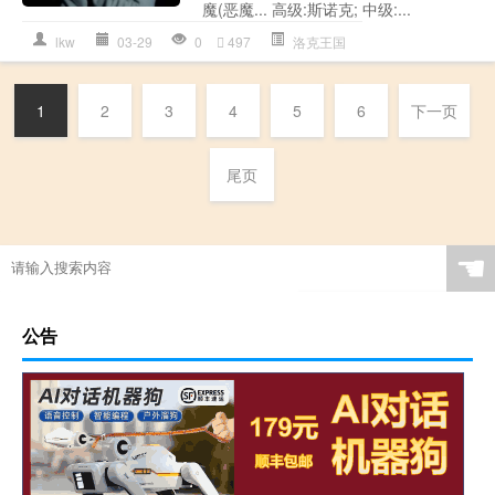
魔(恶魔... 高级:斯诺克; 中级:...
lkw
03-29
0
497
洛克王国
1
2
3
4
5
6
下一页
尾页
☚
公告