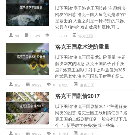
以下围绕“塞壬洛克王国技能”主题解决
网友的困惑 洛克王国人鱼之剑是谁的?
是塞壬的 人鱼之剑是一种特殊的武器,
它具有独特的攻击效果和属性,可...
srl
03-29
0
730
洛克王国
洛克王国拳术进阶重量
以下围绕“洛克王国拳术进阶重量”主题
解决网友的困惑 洛克王国影子射手强
度? 洛克王国影子射手是种族值为385
的武系宠物,洛克王国影子射手介绍:...
lkw
03-29
0
920
洛克王国
洛克王国剧情2017
以下围绕“洛克王国剧情2017”主题解决
网友的困惑 洛克王国主线剧情任务? 洛
克王国的主线剧情任务一般会有以下几
个: 1. 新手教学任务:完成一些简...
lkw
03-29
0
704
洛克王国