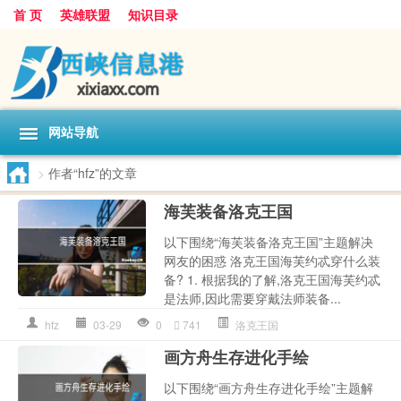
首 页
英雄联盟
知识目录
网站导航
>
作者“hfz”的文章
海芙装备洛克王国
以下围绕“海芙装备洛克王国”主题解决
网友的困惑 洛克王国海芙约忒穿什么装
备? 1. 根据我的了解,洛克王国海芙约忒
是法师,因此需要穿戴法师装备...
hfz
03-29
0
741
洛克王国
画方舟生存进化手绘
以下围绕“画方舟生存进化手绘”主题解