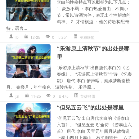
李白的性格特点可以概括为以下几点：
1. 豪放不羁 ：李白热爱自由，不拘小
节，常以诗酒为伴，表现出个性解放的
精神。 2. 才情横溢 ：他的诗歌构思奇
特，语言...
lb
12-25
0
251
英雄联盟
“乐游原上清秋节”的出处是哪
里
“乐游原上清秋节”出自唐代李白的《忆
秦娥》。 “乐游原上清秋节”全诗 《忆秦
娥》 唐代 李白 箫声咽，秦娥梦断秦楼
月。 秦楼月，年年柳色，灞陵伤别。 乐游原...
jzl
11-25
0
475
英雄联盟
“但见五云飞”的出处是哪里
“但见五云飞”出自唐代李白的《游泰山
六首》。 “但见五云飞”全诗 《游泰山六
首》 唐代 李白 天宝元年四月从故御道
上泰山四月上泰山，石平御道开。 六龙