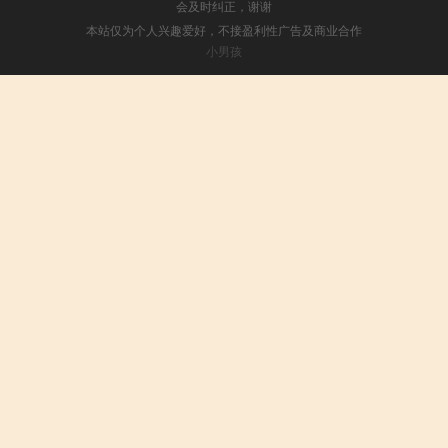
会及时纠正，谢谢
本站仅为个人兴趣爱好，不接盈利性广告及商业合作
小男孩