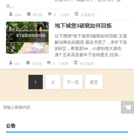
大...
dxw
03-28
0
285
出装教程
地下城堡3破晓如何回炼
以下围绕“地下城堡3破晓如何回炼”主题
解决网友的困惑 最近书荒了，求年下攻
的bl文，希望是he，小虐怡情大虐伤
身? 五本高质量年下攻纯爱文,结局...
dxc
03-28
0
828
地下城堡
1
2
下一页
尾页
☚
公告