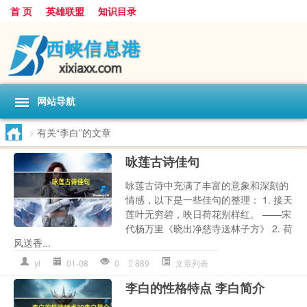
首 页
英雄联盟
知识目录
网站导航
>
有关“李白”的文章
咏莲古诗佳句
咏莲古诗中充满了丰富的意象和深刻的
情感，以下是一些佳句的整理： 1. 接天
莲叶无穷碧，映日荷花别样红。 ——宋
代杨万里《晓出净慈寺送林子方》 2. 荷
风送香...
yl
01-08
0
889
文章列表
李白的性格特点 李白简介