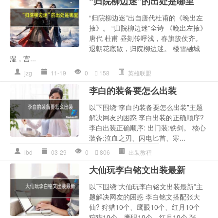
“归院柳边迷”的出处是哪里
“归院柳边迷”出自唐代杜甫的《晚出左
掖》。 “归院柳边迷”全诗 《晚出左掖》
唐代 杜甫 昼刻传呼浅，春旗簇仗齐。
退朝花底散，归院柳边迷。 楼雪融城
湿，宫...
jzg
11-19
0
158
英雄联盟
李白的装备要怎么出装
以下围绕“李白的装备要怎么出装”主题
解决网友的困惑 李白出装的正确顺序?
李白出装正确顺序: 出门装:铁剑。 核心
装备:泣血之刃、闪电匕首、寒...
lbd
03-29
0
806
出装教程
大仙玩李白铭文出装最新
以下围绕“大仙玩李白铭文出装最新”主
题解决网友的困惑 李白铭文搭配张大
仙? 狩猎10个、鹰眼10个、红月10个
狩猎10个、鹰眼10个、红月10个 张