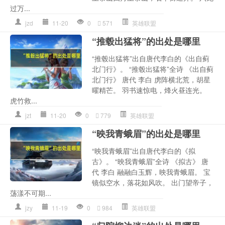
过万...
jzd
11-20
0
571
英雄联盟
“推毂出猛将”的出处是哪里
“推毂出猛将”出自唐代李白的《出自蓟
北门行》。 “推毂出猛将”全诗 《出自蓟
北门行》 唐代 李白 虏阵横北荒，胡星
曜精芒。 羽书速惊电，烽火昼连光。
虎竹救...
jzt
11-20
0
779
英雄联盟
“映我青蛾眉”的出处是哪里
“映我青蛾眉”出自唐代李白的《拟
古》。 “映我青蛾眉”全诗 《拟古》 唐
代 李白 融融白玉辉，映我青蛾眉。 宝
镜似空水，落花如风吹。 出门望帝子，
荡漾不可期...
jzy
11-19
0
984
英雄联盟