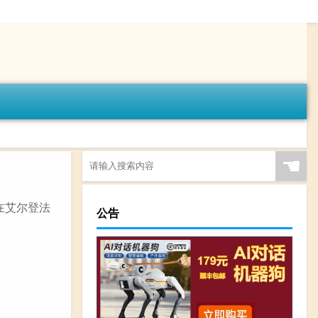
☚
在艾尔登法
公告