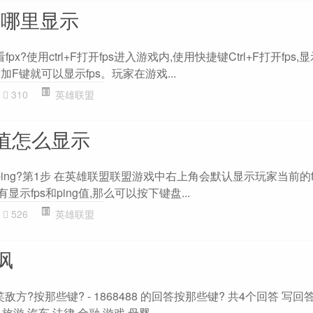
在哪里显示
fpx?使用ctrl+F打开fps进入游戏内,使用快捷键Ctrl+F打开fps
l键加F键就可以显示fps。玩家在游戏...
310
英雄联盟
g值怎么显示
的ping?第1步 在英雄联盟联盟游戏中右上角会默认显示玩家当前的fp
示fps和ping值,那么可以按下键盘...
526
英雄联盟
讽
方?按那些键? - 1868488 的回答按那些键? 共4个回答 写回答
旅游 汽车 法律 金融 游戏 母婴...