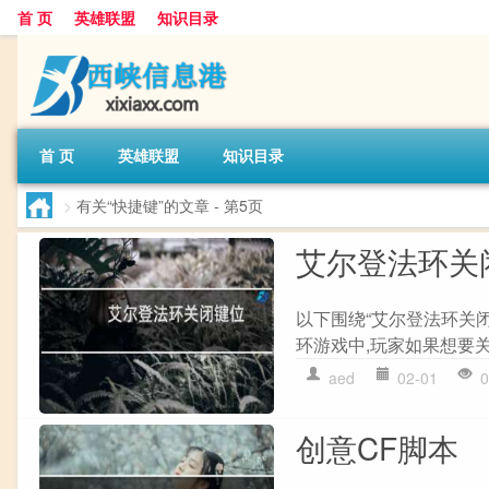
首 页
英雄联盟
知识目录
首 页
英雄联盟
知识目录
>
有关“快捷键”的文章
- 第5页
艾尔登法环关
以下围绕“艾尔登法环关闭
环游戏中,玩家如果想要关
aed
02-01
0
创意CF脚本