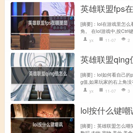
英雄联盟fps
[摘要]：lol在游戏里怎么看
角。 在lol游戏中,按Ctr
yx
11-07
2
英雄联盟qin
[摘要]：lol如何看自己
g值,如果玩家的右上角没有显
yx
11-07
3
lol按什么键嘲
[摘要]：英雄联盟怎么嘲笑敌
数码 农牧 宠物 美妆 美食 