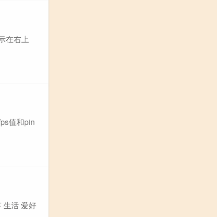
,显示在右上
s值和pin
 生活 爱好