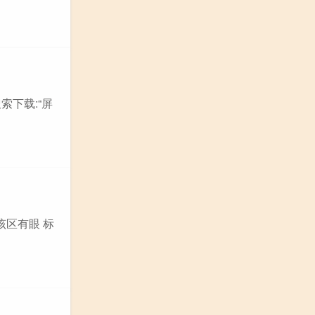
索下载:“屏
该区有眼 标