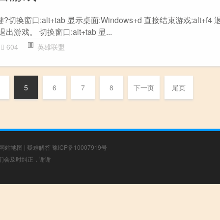
切换窗口:alt+tab 显示桌面:Windows+d 直接结束游戏:alt+f4
游戏。 切换窗口:alt+tab 显...
604
英雄联盟
5
6
7
8
下一页
尾页
网站地图
|
疑难解答
豫ICP备10007919号
，我们会及时纠正，谢谢