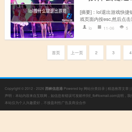
[摘要]：lol退出游戏快捷键?
戏页面内按esc,然后点击退出
lo
11-06
5
首页
上一页
2
3
4
Copyright © 2012 - 2026
西峡信息港
Powered by
网站分类目录
|
精选推荐文章
|
声明：本站内容来自互联网，如信息有错误可发邮件到f_fb#foxmail.com说明
本站仅为个人兴趣爱好，不接盈利性广告及商业合作