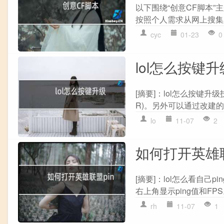
以下围绕“创意CF脚本”主
按照个人需求从网上搜集脚
cyc
01-23
0
lol怎么按键升
[摘要]：lol怎么按键升
R)。另外可以通过改建的方
lo
11-07
2
如何打开英雄联
[摘要]：lol怎么看自己p
右上角显示ping值和FPS。
rh
11-07
1