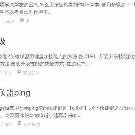
题解决网友的困惑 怎么用按键精灵制作CF脚本! 使用步骤如下: 1.
本或者自己制作脚本...
263
cf
级
级技能?英雄联盟用键盘加技能点的方法:按CTRL+所要升级技能的
法,改变升级技能的快捷方式: 在游戏中,...
382
英雄联盟
盟ping
ing?游戏中显示ping值的快捷键是【ctrl+F】,按下快捷键之后就
 对玩家来说ping值越小越高,如果pi...
801
英雄联盟