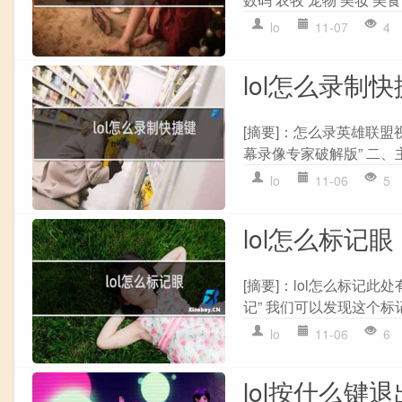
lo
11-07
4
lol怎么录制
[摘要]：怎么录英雄联盟
幕录像专家破解版” 二、主要
lo
11-06
5
lol怎么标记眼
[摘要]：lol怎么标记此
记” 我们可以发现这个标
lo
11-06
6
lol按什么键