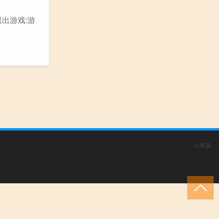
 退出游戏:游
小男孩