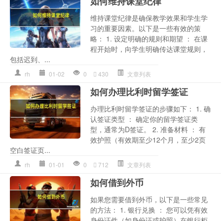
如何维持课堂纪律
维持课堂纪律是确保教学效果和学生学
习的重要因素。以下是一些有效的策
略： 1. 设定明确的规则和期望 ： 在课
程开始时，向学生明确传达课堂规则，
包括迟到、...
rh
01-02
0
430
文章列表
如何办理比利时留学签证
办理比利时留学签证的步骤如下： 1. 确
认签证类型 ： 确定你的留学签证类
型，通常为D签证。 2. 准备材料 ： 有
效护照（有效期至少12个月，至少2页
空白签证页...
rh
01-01
0
712
文章列表
如何借到外币
如果您需要借到外币，以下是一些常见
的方法： 1. 银行兑换 ： 您可以凭有效
身份证件（如身份证或护照）在银行柜