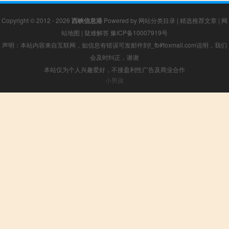
Copyright © 2012 - 2026
西峡信息港
Powered by
网站分类目录
|
精选推荐文章
|
网
站地图
|
疑难解答
豫ICP备10007919号
声明：本站内容来自互联网，如信息有错误可发邮件到f_fb#foxmail.com说明，我们
会及时纠正，谢谢
本站仅为个人兴趣爱好，不接盈利性广告及商业合作
小男孩