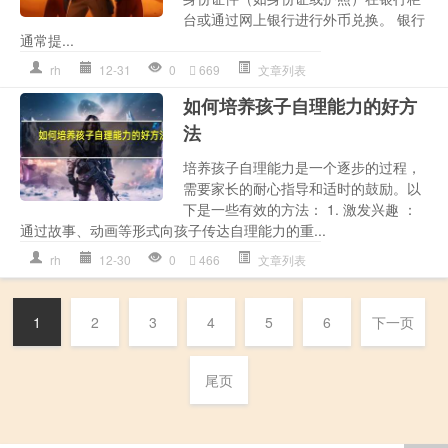
台或通过网上银行进行外币兑换。 银行
通常提...
rh
12-31
0
669
文章列表
如何培养孩子自理能力的好方
法
培养孩子自理能力是一个逐步的过程，
需要家长的耐心指导和适时的鼓励。以
下是一些有效的方法： 1. 激发兴趣 ：
通过故事、动画等形式向孩子传达自理能力的重...
rh
12-30
0
466
文章列表
1
2
3
4
5
6
下一页
尾页