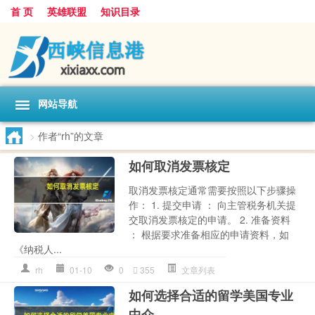
首 页
英雄联盟
知识目录
网站导航
>
作者“rh”的文章
如何取消发票核定
取消发票核定通常需要按照以下步骤操
作： 1. 提交申请 ： 向主管税务机关提
交取消发票核定的申请。 2. 准备资料
： 根据要求准备相应的申请资料，如
《纳税人...
rh
01-10
0
355
文章列表
如何选择合适的留学美国专业
中介