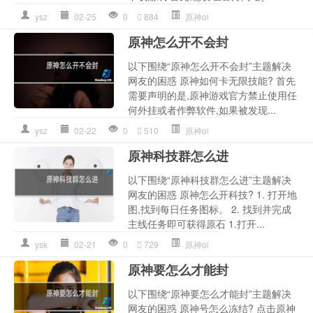
ysz
02-25
0
884
原神ol
原神怎么开不会封
以下围绕“原神怎么开不会封”主题解决
网友的困惑 原神如何卡无限技能? 首先
需要声明的是,原神游戏官方禁止使用任
何外挂或者作弊软件,如果被发现...
ysz
02-22
0
510
原神ol
原神科技群怎么进
以下围绕“原神科技群怎么进”主题解决
网友的困惑 原神怎么开科技? 1. 打开地
图,找到每日任务图标。 2. 找到并完成
主线任务即可获得原石 1.打开...
ysk
02-21
0
729
原神ol
原神要怎么才能封
以下围绕“原神要怎么才能封”主题解决
网友的困惑 原神号怎么冻结? 点击原神