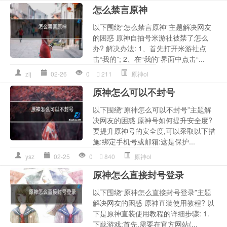
怎么禁言原神
以下围绕“怎么禁言原神”主题解决网友
的困惑 原神自抽号米游社被禁了怎么
办? 解决办法: 1、首先打开米游社点
击“我的”; 2、在“我的”界面中点击“...
zlj
02-26
0
211
原神ol
原神怎么可以不封号
以下围绕“原神怎么可以不封号”主题解
决网友的困惑 原神号如何提升安全度?
要提升原神号的安全度,可以采取以下措
施:绑定手机号或邮箱:这是保护...
ysz
02-25
0
840
原神ol
原神怎么直接封号登录
以下围绕“原神怎么直接封号登录”主题
解决网友的困惑 原神直装使用教程? 以
下是原神直装使用教程的详细步骤: 1.
下载游戏:首先,需要在官方网站(...