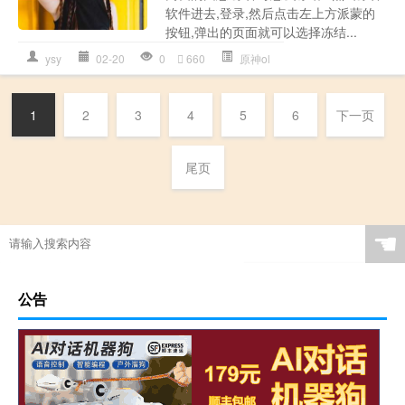
软件进去,登录,然后点击左上方派蒙的
按钮,弹出的页面就可以选择冻结...
ysy
02-20
0
660
原神ol
1
2
3
4
5
6
下一页
尾页
☚
公告