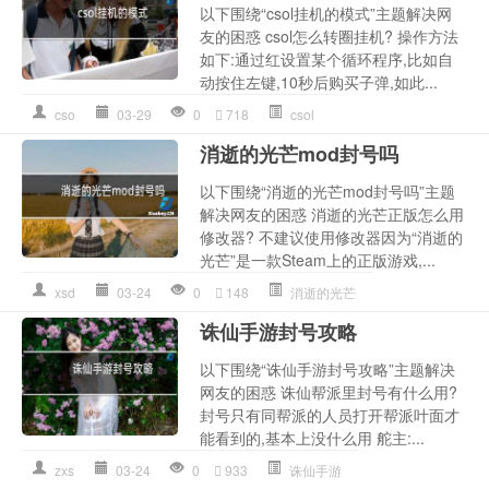
以下围绕“csol挂机的模式”主题解决网
友的困惑 csol怎么转圈挂机? 操作方法
如下:通过红设置某个循环程序,比如自
动按住左键,10秒后购买子弹,如此...
cso
03-29
0
718
csol
消逝的光芒mod封号吗
以下围绕“消逝的光芒mod封号吗”主题
解决网友的困惑 消逝的光芒正版怎么用
修改器? 不建议使用修改器因为“消逝的
光芒”是一款Steam上的正版游戏,...
xsd
03-24
0
148
消逝的光芒
诛仙手游封号攻略
以下围绕“诛仙手游封号攻略”主题解决
网友的困惑 诛仙帮派里封号有什么用?
封号只有同帮派的人员打开帮派叶面才
能看到的,基本上没什么用 舵主:...
zxs
03-24
0
933
诛仙手游