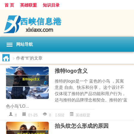
首 页
英雄联盟
知识目录
网站导航
>
作者“tt”的文章
推特logo含义
推特的logo是一个 蓝色的小鸟 ，其寓
意是 自由、快乐和分享 。这个设计不
仅体现了推特的产品功能和用户行为，
还与推特的品牌理念相契合。推特的“蓝
色小鸟”LO...
tt
01-25
0
502
英雄联盟
抬头纹怎么形成的原因