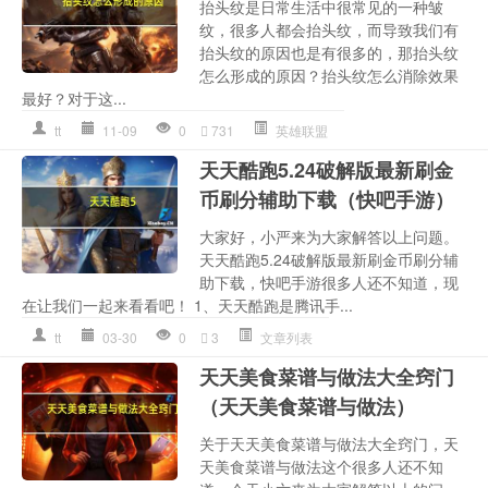
抬头纹是日常生活中很常见的一种皱
纹，很多人都会抬头纹，而导致我们有
抬头纹的原因也是有很多的，那抬头纹
怎么形成的原因？抬头纹怎么消除效果
最好？对于这...
tt
11-09
0
731
英雄联盟
天天酷跑5.24破解版最新刷金
币刷分辅助下载（快吧手游）
大家好，小严来为大家解答以上问题。
天天酷跑5.24破解版最新刷金币刷分辅
助下载，快吧手游很多人还不知道，现
在让我们一起来看看吧！ 1、 天天酷跑是腾讯手...
tt
03-30
0
3
文章列表
天天美食菜谱与做法大全窍门
（天天美食菜谱与做法）
关于天天美食菜谱与做法大全窍门，天
天美食菜谱与做法这个很多人还不知