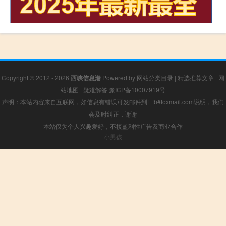
Copyright © 2012 - 2026
西峡信息港
Powered by
网站分类目录
|
精选推荐文章
|
网
站地图
|
疑难解答
豫ICP备10007919号
声明：本站内容来自互联网，如信息有错误可发邮件到f_fb#foxmail.com说明，我们
会及时纠正，谢谢
本站仅为个人兴趣爱好，不接盈利性广告及商业合作
小男孩