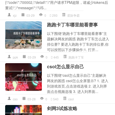
{\"code\":700002,\"detail\":\"用户请求TPM超限，请减少tokens后
重试\",\"message\":\"US...
xjz
03-29
0
293
星际争霸
跑跑卡丁车哪里能看赛事
以下围绕“跑跑卡丁车哪里能看赛事”主
题解决网友的困惑 跑跑卡丁车怎么进入
排位赛? 要进入跑跑卡丁车的排位赛,你
可以按照以下步骤操作:1. 打开...
ppk
03-29
0
445
跑跑卡丁车
csol怎么显示自己
以下围绕“csol怎么显示自己”主题解决
网友的困惑 csol怎么全屏显示? 1. 进入
到游戏首页,点击游戏选项 2. 进入到界
面点击视频选项 3. 进入到界面...
cso
03-28
0
540
csol
剑网3试炼攻略