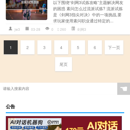
以下围绕“剑网3试炼攻略”主题解决网友
的困惑 素问怎么过流派试炼? 流派试炼
是《剑网3指尖对决》中的一项挑战,要
求玩家使用素问职业通过特定的...
jw3
03-28
0
260
剑网3
1
2
3
4
5
6
下一页
尾页
☚
公告