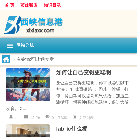
首 页
英雄联盟
知识目录
网站导航
>
有关“你可以”的文章
如何让自己变得更聪明
要让自己变得更聪明，你可以尝试以下
方法： 1. 体育锻炼 ： 跑步、跳绳、打
球、爬山等可以提高氧气供给，加速血
液循环，增强神经细胞活性，促进大脑
发育。 2...
rh
12-29
0
330
文章列表
fabric什么梗