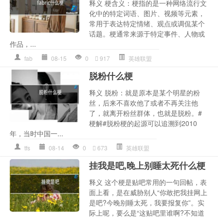
释义 梗含义：梗指的是一种网络流行文
化中的特定词语、图片、视频等元素，
常用于表达特定情绪、观点或调侃某个
话题。梗通常来源于特定事件、人物或
作品，...
fab
08-15
0
917
英雄联盟
脱粉什么梗
释义 脱粉：就是原本是某个明星的粉
丝，后来不喜欢他了或者不再关注他
了，就离开粉丝群体，也就是脱粉。#
梗解#脱粉梗的起源可以追溯到2010
年，当时中国一...
tfs
08-14
0
673
英雄联盟
挂我是吧,晚上别睡太死什么梗
释义 这个梗是贴吧常用的一句回帖，表
面上看，是在威胁别人“你敢把我挂网上
是吧?今晚别睡太死，我要报复你”。实
际上呢，要么是“这贴吧里谁啊?不知道