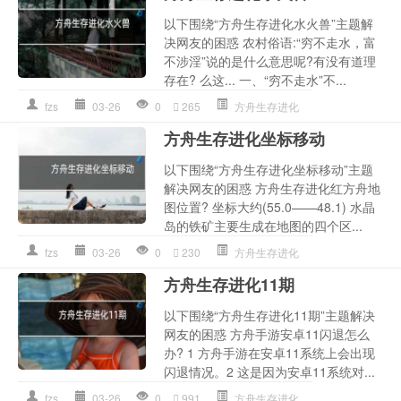
以下围绕“方舟生存进化水火兽”主题解
决网友的困惑 农村俗语:“穷不走水，富
不涉淫”说的是什么意思呢?有没有道理
存在? 么这... 一、“穷不走水”不...
fzs
03-26
0
265
方舟生存进化
方舟生存进化坐标移动
以下围绕“方舟生存进化坐标移动”主题
解决网友的困惑 方舟生存进化红方舟地
图位置? 坐标大约(55.0——48.1) 水晶
岛的铁矿主要生成在地图的四个区...
fzs
03-26
0
230
方舟生存进化
方舟生存进化11期
以下围绕“方舟生存进化11期”主题解决
网友的困惑 方舟手游安卓11闪退怎么
办? 1 方舟手游在安卓11系统上会出现
闪退情况。2 这是因为安卓11系统对...
fzs
03-26
0
991
方舟生存进化