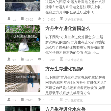
决网友的困惑 命运方舟雷电之怒什么职
业带? 命运方舟雷电之怒法师职业带。
在命运方舟中的狂战士职业中,可...
fzs
03-26
0
435
方舟生存进化
方舟生存进化篇幅怎么
以下围绕“方舟生存进化篇幅怎么”主题
解决网友的困惑 方舟生存进化矿洞蝙蝠
怎么打? 首先把你想要喂它的食物放在
你的快捷栏最右边的位置,然后,小...
fzs
03-26
0
206
方舟生存进化
方舟生存进化视频6
以下围绕“方舟生存进化视频6”主题解决
网友的困惑 苹果6玩方舟生存进化闪退?
不建议自己刷机还原或者更改设置,如果
是原装手机直接去苹果官方售...
fzs
03-26
0
710
方舟生存进化
方舟生存进化水火兽