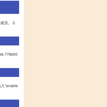
员。 2.
 778605
enable