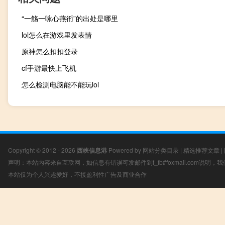
“一觞一咏心燕衎”的出处是哪里
lol怎么在游戏里发表情
原神怎么扣扣登录
cf手游最快上飞机
怎么检测电脑能不能玩lol
Copyright © 2012 - 2026
西峡信息港
Powered by
网站分类目录
|
精选推荐文章
|
声明：本站内容来自互联网，如信息有错误可发邮件到f_fb#foxmail.com说明
本站仅为个人兴趣爱好，不接盈利性广告及商业合作