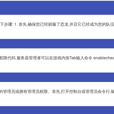
步骤: 1. 首先,确保您已经驯服了恐龙,并且它已经成为您的队伍成
化权限代码 服务器管理者可以在游戏内按Tab输入命令 enablecheats
管理员或拥有管理员权限。首先,打开控制台或管理员命令行,输入"