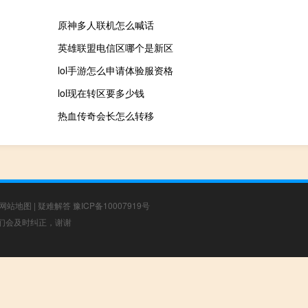
原神多人联机怎么喊话
英雄联盟电信区哪个是新区
lol手游怎么申请体验服资格
lol现在转区要多少钱
热血传奇会长怎么转移
网站地图
|
疑难解答
豫ICP备10007919号
，我们会及时纠正，谢谢