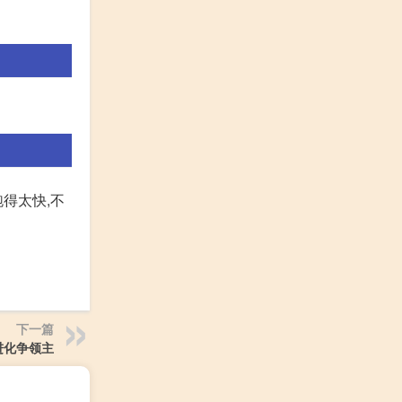
得太快,不
下一篇
进化争领主