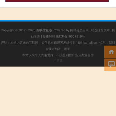
Copyright © 2012 - 2026
西峡信息港
Powered by
网站分类目录
|
精选推荐文章
|
网
站地图
|
疑难解答
豫ICP备10007919号
声明：本站内容来自互联网，如信息有错误可发邮件到f_fb#foxmail.com说明，我们
会及时纠正，谢谢
本站仅为个人兴趣爱好，不接盈利性广告及商业合作
小男孩