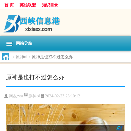
首 页
英雄联盟
知识目录
网站导航
>
原神ol
>
原神是也打不过怎么办
原神是也打不过怎么办
原神ol
网友:
yss
2024-02-23 23:10:12