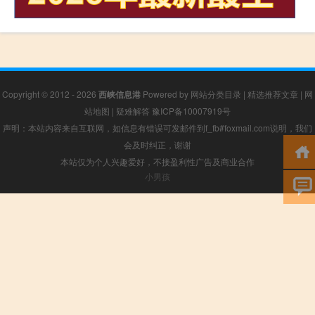
Copyright © 2012 - 2026
西峡信息港
Powered by
网站分类目录
|
精选推荐文章
|
网
站地图
|
疑难解答
豫ICP备10007919号
声明：本站内容来自互联网，如信息有错误可发邮件到f_fb#foxmail.com说明，我们
会及时纠正，谢谢
本站仅为个人兴趣爱好，不接盈利性广告及商业合作
小男孩