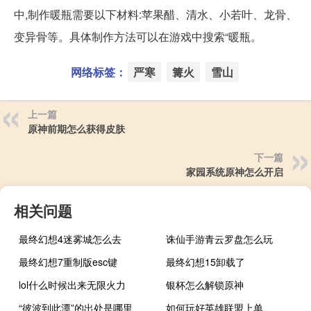
中,制作暖瓶需要以下材料:苹果醋、清水、小若叶、龙骨、
变异骨等。具体制作方法可以在游戏中搜索“暖瓶。
网络标签：
严寒
篝火
雪山
上一篇
原神前期怎么获得皮肤
下一篇
家园系统原神怎么开启
相关问题
最终幻想4迷雾城怎么去
诛仙手游青云罗盘怎么玩
最终幻想7重制版esc键
最终幻想15卸载了
lol什么时候出来无限火力
银杯怎么解锁原神
“彼波到此潭”的出处是哪里
如何玩好英雄联盟上单