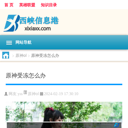
首 页
英雄联盟
知识目录
网站导航
>
原神ol
>
原神受冻怎么办
原神受冻怎么办
原神ol
网友:
yss
2024-02-19 17:30:10