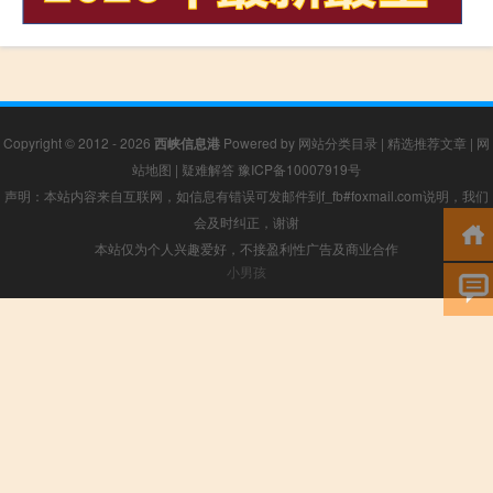
Copyright © 2012 - 2026
西峡信息港
Powered by
网站分类目录
|
精选推荐文章
|
网
站地图
|
疑难解答
豫ICP备10007919号
声明：本站内容来自互联网，如信息有错误可发邮件到f_fb#foxmail.com说明，我们
会及时纠正，谢谢
本站仅为个人兴趣爱好，不接盈利性广告及商业合作
小男孩