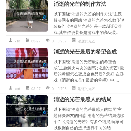
消逝的光芒的制作方法
以下围绕“消逝的光芒的制作方法”主题
解决网友的困惑 消逝的光芒怎么做传说
装备? 《消逝的光芒》是一款ARPG游
戏,其中传说装备是游戏中的高级装...
xsd
03-27
0
907
消逝的光芒
消逝的光芒最后的希望合成
以下围绕“消逝的光芒最后的希望合
成”主题解决网友的困惑 消逝的光芒1最
后的希望怎么变成金色品质? 您好,在游
戏《消逝的光芒1:最后的希望》中,...
xsd
03-27
0
796
消逝的光芒
消逝的光芒最感人的结局
以下围绕“消逝的光芒最感人的结局”主
题解决网友的困惑 消逝的光芒结局选哪
个? 《消逝的光芒》有多个结局,玩家可
以根据自己的选择进行不同的结...