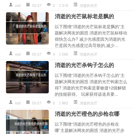
xsd
03-27
0
319
消逝的光芒
消逝的光芒鼠标老是飘的
以下围绕“消逝的光芒鼠标老是飘的”主
题解决网友的困惑 消逝的光芒鼠标移动
很快怎么办? 减少光感度因为消逝的光
芒是因为光感度过高导致的,减少...
xsd
03-27
0
566
消逝的光芒
消逝的光芒杀钩子怎么的
以下围绕“消逝的光芒杀钩子怎么的”主
题解决网友的困惑 消逝的光芒钩索怎么
得? 消逝的光芒钩索是要敏捷12级解锁
的技能获得。 玩家获得该道具要...
xsd
03-27
0
862
消逝的光芒
消逝的光芒橙色的步枪在哪
以下围绕“消逝的光芒橙色的步枪在
哪”主题解决网友的困惑 消逝的光芒步