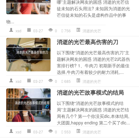
哪”主题解决网友的困惑 消逝的光芒信
徒未知的石头用法? 未知因为消逝的光
芒信徒未知的石头是虚构作品中的事
物...
xsd
03-27
0
756
消逝的光芒
消逝的光芒最高伤害的刀
以下围绕“消逝的光芒最高伤害的刀”主
题解决网友的困惑 消逝的光芒2武器伤
害排行榜? 1、牛肉刀 初期新手的最佳
选择,牛肉刀有着较少的耐力消耗,...
xsd
03-27
0
685
消逝的光芒
消逝的光芒故事模式的结局
以下围绕“消逝的光芒故事模式的结
局”主题解决网友的困惑 消逝的光芒结
局有几个? 第一个你没买dlc,本体结局,
大团圆,happy ending 第二个买了dlc...
xsd
03-27
0
553
消逝的光芒