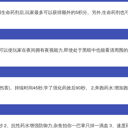
生命药剂后,玩家最多可以获得额外的5积分。另外,生命药剂也
它可以使玩家在夜间拥有夜视能力,即使处于黑暗中也能看清周围
伤害)。持续时间45秒,学了强化药效后90秒。 2,奔跑药水:增加
0秒 2、抗性药水增强防御力,杂鱼拍你一巴掌只掉一滴血 3、速