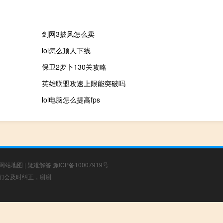
剑网3披风怎么卖
lol怎么顶人下线
保卫2萝卜130关攻略
英雄联盟攻速上限能突破吗
lol电脑怎么提高fps
网站地图
|
疑难解答
豫ICP备10007919号
，我们会及时纠正，谢谢