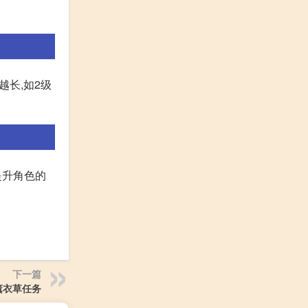
长,如2级
提升角色的
下一篇
薰衣草任务