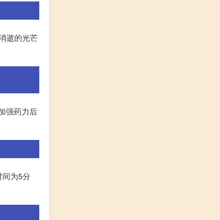
到消逝的光芒
了加强药力后
时间为5分