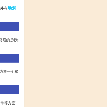
地洞
另外有
要紧的,别为
旁边放一个箱
条件等方面