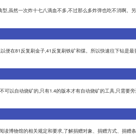
典型,虽然一次炸十七八滴血不多,不过那么多炸弹也吃不消啊。
,以便在81反复刷金子,41反复刷铁矿和煤。所以快速往下钻是最
本是不可以自动烧矿的,只有1.4的版本才有自动烧矿的工具,只需要
仔细阅读博物馆的相关规定和要求,了解捐赠对象、捐赠方式、捐赠