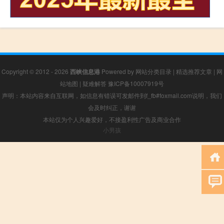
Copyright © 2012 - 2026
西峡信息港
Powered by
网站分类目录
|
精选推荐文章
|
网
站地图
|
疑难解答
豫ICP备10007919号
声明：本站内容来自互联网，如信息有错误可发邮件到f_fb#foxmail.com说明，我们
会及时纠正，谢谢
本站仅为个人兴趣爱好，不接盈利性广告及商业合作
小男孩