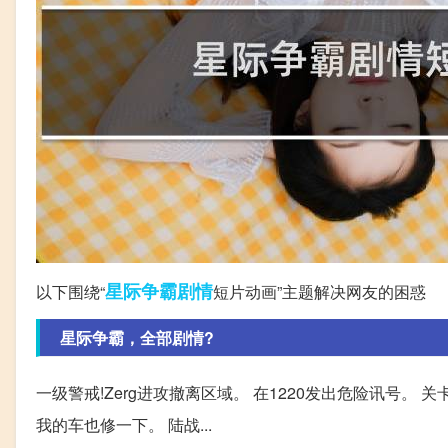
星际争霸
剧情
以下围绕“
短片动画”主题解决网友的困惑
星际争霸，全部剧情?
一级警戒!Zerg进攻撤离区域。 在1220发出危险讯号。 关
我的车也修一下。 陆战...