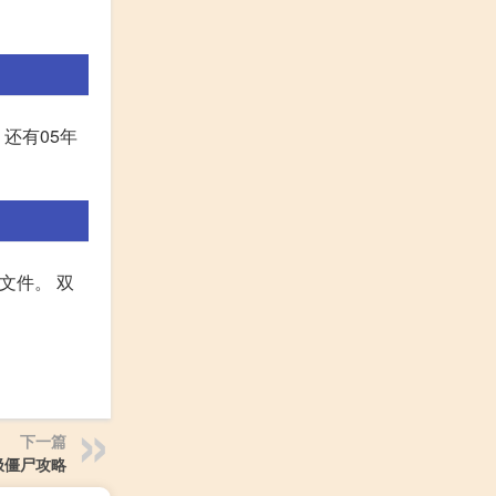
还有05年
序文件。 双
下一篇
极僵尸攻略