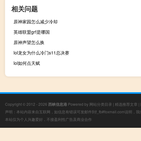
相关问题
原神家园怎么减少冷却
英雄联盟grf是哪国
原神声望怎么换
lol龙女为什么冷门s11总决赛
lol如何点天赋
Copyright © 2012 - 2026
西峡信息港
Powered by
网站分类目录
|
精选推荐文章
|
声明：本站内容来自互联网，如信息有错误可发邮件到f_fb#foxmail.com说明
本站仅为个人兴趣爱好，不接盈利性广告及商业合作