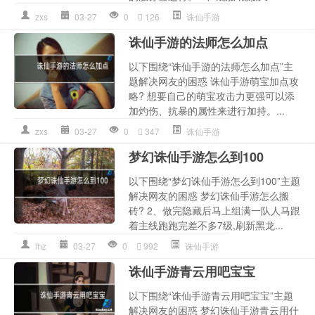
zxs
03-27
0
126
诛仙手游
诛仙手游的法师怎么加点
以下围绕“诛仙手游的法师怎么加点”主
题解决网友的困惑 诛仙手游萌宝加点攻
略? 想要自己的萌宝攻击力更强可以添
加灼伤、抗暴的属性来进行加持。...
zxs
03-27
0
347
诛仙手游
梦幻诛仙手游怎么到100
以下围绕“梦幻诛仙手游怎么到100”主题
解决网友的困惑 梦幻诛仙手游怎么搬
砖? 2、做完隐藏后马上组满一队人马跟
着主线跑跑完差不多7级,刷新黑龙...
lhz
03-27
0
992
诛仙手游
诛仙手游青云用吧宝宝
以下围绕“诛仙手游青云用吧宝宝”主题
解决网友的困惑 梦幻诛仙手游青云用什