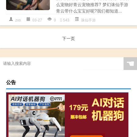
么宠物好青云宠物推荐? 梦幻诛仙手游
青云带什么宝宝好呢?我们都知道...
zxs
03-27
0
543
诛仙手游
下一页
☚
公告