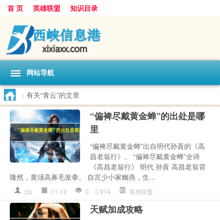
首 页
英雄联盟
知识目录
网站导航
>
有关“青云”的文章
“偏裨尽戴黄金蝉”的出处是哪
里
“偏裨尽戴黄金蝉”出自明代孙蕡的《高
昌老翁行》。 “偏裨尽戴黄金蝉”全诗
《高昌老翁行》 明代 孙蕡 高昌老翁背
隆然，黄须高鼻毛发拳。 自言少小家幽燕，生...
jzp
11-12
0
914
英雄联盟
天赋加成攻略