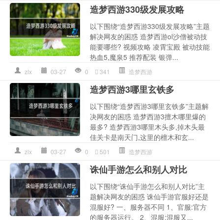
造梦西游330级发展攻略
以下围绕“造梦西游330级发展攻略”主题
解决网友的困惑 造梦西游ol沙僧被动技
能要哪些? 视频攻略 凌霄宝殿 被动技能
热血5,魔泉5 推荐配装 银弹...
zlx
03-27
0
341
造梦西游
造梦西游3哪里玄铁多
以下围绕“造梦西游3哪里玄铁多”主题解
决网友的困惑 造梦西游3擅木哪里爆的
最多? 造梦西游3哪里木头多,掉木头最
佳关卡是南天门,这里的檀木和玄...
zlx
03-27
0
501
造梦西游
诛仙手游怎么和别人对比
以下围绕“诛仙手游怎么和别人对比”主
题解决网友的困惑 诛仙手游官服好还是
混服好? 一、服务器不同 1、官服:官方
的服务器运行。 2、混服:混服又...