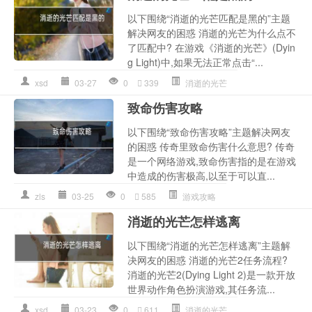
以下围绕“消逝的光芒匹配是黑的”主题
解决网友的困惑 消逝的光芒为什么点不
了匹配中? 在游戏《消逝的光芒》(Dyin
g Light)中,如果无法正常点击“...
xsd
03-27
0
339
消逝的光芒
致命伤害攻略
以下围绕“致命伤害攻略”主题解决网友
的困惑 传奇里致命伤害什么意思? 传奇
是一个网络游戏,致命伤害指的是在游戏
中造成的伤害极高,以至于可以直...
zls
03-25
0
585
游戏攻略
消逝的光芒怎样逃离
以下围绕“消逝的光芒怎样逃离”主题解
决网友的困惑 消逝的光芒2任务流程?
消逝的光芒2(Dying Light 2)是一款开放
世界动作角色扮演游戏,其任务流...
xsd
03-23
0
611
消逝的光芒