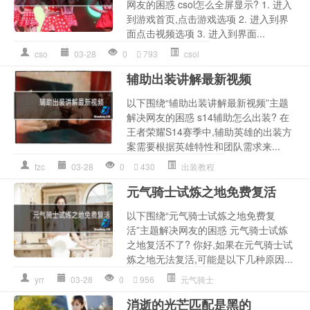
网友的困惑 csol怎么全屏显示? 1. 进入
到游戏首页,点击游戏选项 2. 进入到界
面点击视频选项 3. 进入到界面...
cso
03-28
0
793
csol
辅助出装讲解最新视频
以下围绕“辅助出装讲解最新视频”主题
解决网友的困惑 s14辅助怎么出装? 在
王者荣耀S14赛季中,辅助英雄的出装方
案需要根据英雄特性和团队需求来...
fzc
03-28
0
430
出装教程
元气骑士试炼之地免费复活
以下围绕“元气骑士试炼之地免费复
活”主题解决网友的困惑 元气骑士试炼
之地复活不了? 你好,如果在元气骑士试
炼之地无法复活,可能是以下几种原因...
yrr
03-28
0
956
元气骑士
消逝的光芒匹配是黑的