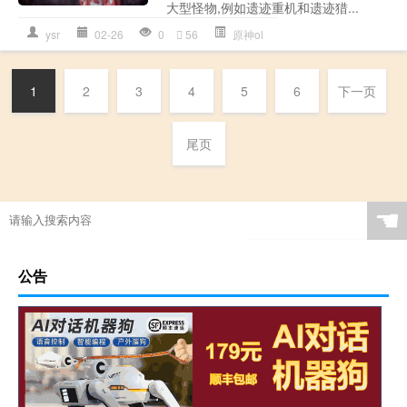
大型怪物,例如遗迹重机和遗迹猎...
ysr
02-26
0
56
原神ol
1
2
3
4
5
6
下一页
尾页
☚
公告