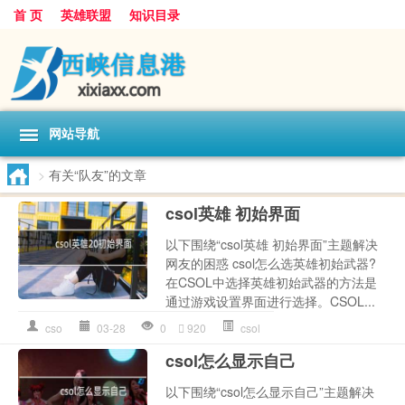
首 页
英雄联盟
知识目录
网站导航
>
有关“队友”的文章
csol英雄 初始界面
以下围绕“csol英雄 初始界面”主题解决
网友的困惑 csol怎么选英雄初始武器?
在CSOL中选择英雄初始武器的方法是
通过游戏设置界面进行选择。CSOL...
cso
03-28
0
920
csol
csol怎么显示自己
以下围绕“csol怎么显示自己”主题解决