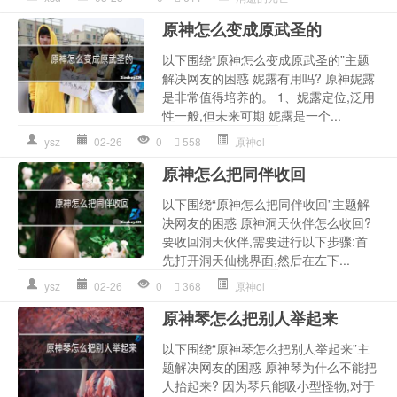
原神怎么变成原武圣的
以下围绕“原神怎么变成原武圣的”主题
解决网友的困惑 妮露有用吗? 原神妮露
是非常值得培养的。 1、妮露定位,泛用
性一般,但未来可期 妮露是一个...
ysz
02-26
0
558
原神ol
原神怎么把同伴收回
以下围绕“原神怎么把同伴收回”主题解
决网友的困惑 原神洞天伙伴怎么收回?
要收回洞天伙伴,需要进行以下步骤:首
先打开洞天仙桃界面,然后在左下...
ysz
02-26
0
368
原神ol
原神琴怎么把别人举起来
以下围绕“原神琴怎么把别人举起来”主
题解决网友的困惑 原神琴为什么不能把
人抬起来? 因为琴只能吸小型怪物,对于