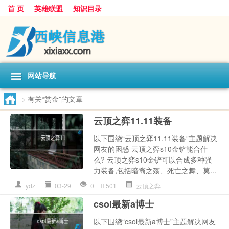
首 页
英雄联盟
知识目录
网站导航
>
有关“赏金”的文章
云顶之弈11.11装备
以下围绕“云顶之弈11.11装备”主题解决
网友的困惑 云顶之弈s10金铲能合什
么? 云顶之弈s10金铲可以合成多种强
力装备,包括暗裔之殇、死亡之舞、莫...
ydz
03-29
0
501
云顶之弈
csol最新a博士
以下围绕“csol最新a博士”主题解决网友