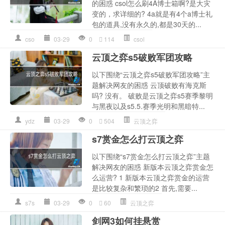
的困惑 csol怎么刷4A博士箱啊?是大灾
变的，求详细的? 4a就是有4个a博士礼
包的道具,没有永久的,都是30天的...
cso
03-29
0
114
csol
云顶之弈s5破败军团攻略
以下围绕“云顶之弈s5破败军团攻略”主
题解决网友的困惑 云顶破败有海克斯
吗? 没有。 破败是云顶之弈s5赛季黎明
与黑夜以及s5.5.赛季光明和黑暗特...
ydz
03-29
0
504
云顶之弈
s7赏金怎么打云顶之弈
以下围绕“s7赏金怎么打云顶之弈”主题
解决网友的困惑 新版本云顶之弈赏金怎
么运营? 1 新版本云顶之弈赏金的运营
是比较复杂和繁琐的2 首先,需要...
s7s
03-29
0
60
云顶之弈
剑网3如何挂悬赏