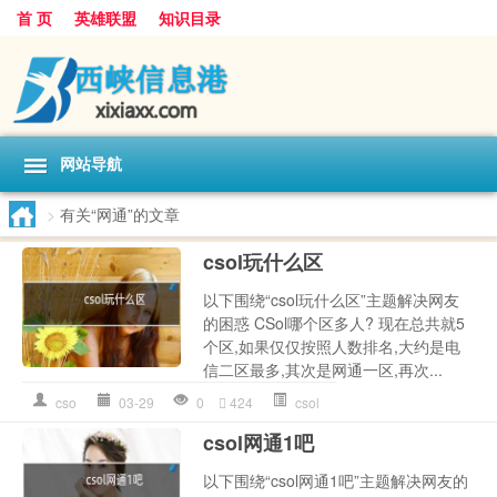
首 页
英雄联盟
知识目录
网站导航
>
有关“网通”的文章
csol玩什么区
以下围绕“csol玩什么区”主题解决网友
的困惑 CSol哪个区多人? 现在总共就5
个区,如果仅仅按照人数排名,大约是电
信二区最多,其次是网通一区,再次...
cso
03-29
0
424
csol
csol网通1吧
以下围绕“csol网通1吧”主题解决网友的