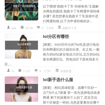
以下围绕“跑跑卡丁车 转移角色”主题解
决网友的困惑 跑跑卡丁车网通申请转移
步骤? 若您想要在跑跑卡丁车游戏中进
行网通转移,以下为申请转移的步...
ppk
03-28
0
420
跑跑卡丁车
lol分区有哪些
[摘要]：lol分区咋分的?lol先是进行电信
区和网通区的大级别分类。在之前,一般
南方的lol玩家在电信大区玩,北方的lol玩
家在网通区玩。而电信区下面有很多大
区,...
lo
11-07
4
751
英雄联盟
lol新手选什么服
[摘要]：刚玩英雄联盟，选哪个区好一
点?为什么?谢邀 第一首先选择电信或者
网通 剩下的就看你个人的了,其实无论
那个区都是一样的,当然是要看你在哪个