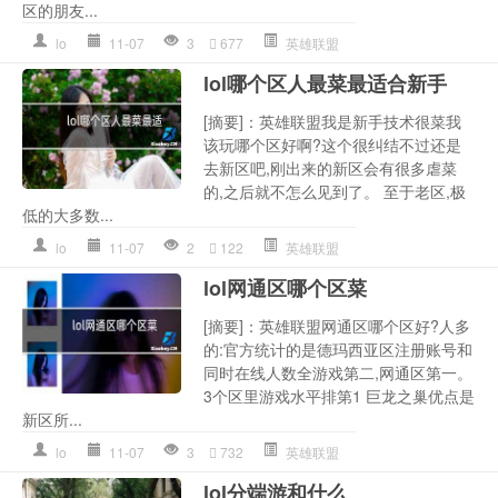
区的朋友...
lo
11-07
3
677
英雄联盟
lol哪个区人最菜最适合新手
[摘要]：英雄联盟我是新手技术很菜我
该玩哪个区好啊?这个很纠结不过还是
去新区吧,刚出来的新区会有很多虐菜
的,之后就不怎么见到了。 至于老区,极
低的大多数...
lo
11-07
2
122
英雄联盟
lol网通区哪个区菜
[摘要]：英雄联盟网通区哪个区好?人多
的:官方统计的是德玛西亚区注册账号和
同时在线人数全游戏第二,网通区第一。
3个区里游戏水平排第1 巨龙之巢优点是
新区所...
lo
11-07
3
732
英雄联盟
lol分端游和什么