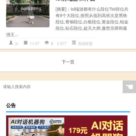
[摘要]：lol端游都有什么段位?lol排位共
有9个大段位,按照从低到高依次是黑铁
段位,青铜段位,白银段位,黄金段位,铂金
段位,钻石段位,超凡大师,傲世宗师和最
强王...
lo
11-07
8
477
英雄联盟
下一页
☚
公告