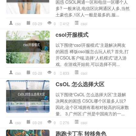
困惑 CSOL网通一区和电信一区哪个人
多? 一般来说,电信区比网通区人多,当然
土豪也多,1区人一般是最多的,服...
cso
03-29
0
412
csol
csol开服模式
以下围绕“csol开服模式”主题解决网友
的困惑 稀饭csol服怎么玩人机? 首先,打
开CSOL客户端,选择“人机模式”进入游
戏。在游戏开始前,可以选择不同...
cso
03-28
0
833
csol
CsOL 怎么选择大区
以下围绕“CsOL 怎么选择大区”主题解
决网友的困惑 CSOL哪个区最多人玩?
因此,这个区域拥有着相对较高的玩家数
量。 3.广州区:广州是中国南方的一...
cso
03-28
0
276
csol
跑跑卡丁车 转移角色