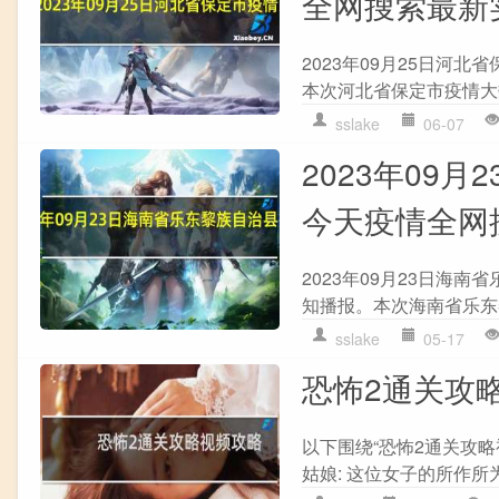
全网搜索最新
2023年09月25日河
本次河北省保定市疫情大
sslake
06-07
2023年09
今天疫情全网
2023年09月23日海
知播报。本次海南省乐东
sslake
05-17
恐怖2通关攻
以下围绕“恐怖2通关攻略
姑娘: 这位女子的所作所为