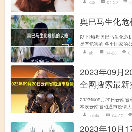
kb2
04-30
0
奥巴马生化危
以下围绕“奥巴马生化危
是有危害的,各个国家的公
abl
04-28
0
2023年09
全网搜索最新
2023年09月20日云
本次云南省昭通市疫情大
sslake
04-27
2023年10