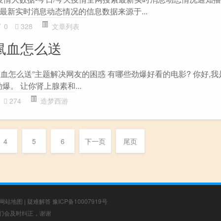
最新实时消息动态情况的信息数据来源于...
0
328
文章列表
鼠血怎么送
鼠血怎么送”主题解决网友的困惑 有哪些劲爆好看的电影? 你好,
爆。 让你肾上腺素和...
274
造梦西游
4
5
6
下一页
尾页
网站地图
|
疑难解答
豫ICP备10007919号
，我们会及时纠正，谢谢