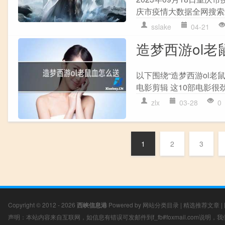
庆市疫情大数据全网搜索
sslake
04-21
造梦西游ol老
以下围绕“造梦西游ol老
电影剪辑 这10部电影很劲
zlx
03-28
0
1
2
3
Copyright © 2012 - 2026
西峡信息港
Powered by
网站分类目录
|
精选推荐文章
|
声明：本站内容来自互联网，如信息有错误可发邮件到f_fb#foxmail.com说明