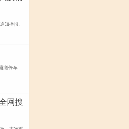
况通知播报。
在隧道停车
情全网搜
播报。本次重