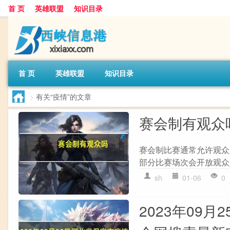
首 页
英雄联盟
知识目录
首 页
英雄联盟
知识目录
>
有关“疫情”的文章
赛会制有观众
赛会制比赛通常允许观众
部分比赛场次会开放观众
sh
01-06
0
2023年09