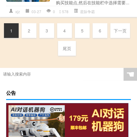
购买技能点,然后在技能栏中选择需要...
xjz
03-27
0
578
星际争霸
1
2
3
4
5
6
下一页
尾页
☚
公告