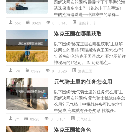
题解决网友的困惑 跑跑卡丁车手游沧海
遗珠保底多少出? 《跑跑卡丁车手游》
中的沧海遗珠是一种游戏中的珍稀...
ppk
03-29
0
145
跑跑卡丁车
洛克王国在哪里获取
以下围绕“洛克王国在哪里获取”主题解
决网友的困惑 阿瑞斯洛克王国怎么得?
1. 首先进入洛克王国游戏,打开地图前往
神秘岛的T纪元。 2. 到达地点...
lkw
03-29
0
526
洛克王国
元气骑士里的任务怎么用
以下围绕“元气骑士里的任务怎么用”主
题解决网友的困惑 元气骑士挑战任务怎
么用? 元气骑士中挑战任务可以在地牢
中完成,完成就有任务奖励,挑战任...
yrr
03-28
0
104
元气骑士
洛克王国抽角色