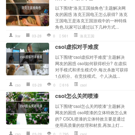
以下围绕“洛克王国抽角色”主题解决网
友的困惑 洛克王国电王怎么获得? 洛克
王国电王是洛克王国游戏中的一种特殊
角色,玩家可以通过以下几种方式...
lkw
03-28
0
561
洛克王国
csol虚拟对手难度
以下围绕“csol虚拟对手难度”主题解决
网友的困惑 csol如何获得积分? 在虚拟
对手模式和求生模式中,每次杀敌可获得
1点积分。在竞技模式、个人决战...
cso
03-28
0
616
csol
csol怎么关闭喷漆
以下围绕“csol怎么关闭喷漆”主题解决
网友的困惑 csol喷漆的立体特效怎么来
的? CSOL喷漆的立体特效主要是通过
使用高质量的纹理和材质,再加上灯...
cso
03-28
0
795
csol