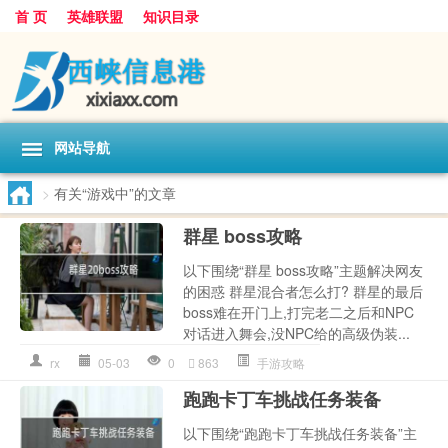
首 页
英雄联盟
知识目录
网站导航
>
有关“游戏中”的文章
群星 boss攻略
以下围绕“群星 boss攻略”主题解决网友
的困惑 群星混合者怎么打? 群星的最后
boss难在开门上,打完老二之后和NPC
对话进入舞会,没NPC给的高级伪装...
rx
05-03
0
863
手游攻略
跑跑卡丁车挑战任务装备
以下围绕“跑跑卡丁车挑战任务装备”主