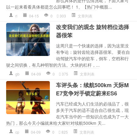
那么具体的是什么情况呢，下面大家可
以一起来看看具体都是怎么回事吧！ 1、【热门中概股...
rl
04-15
0
303
文章列表
改变我们的观念 旋转档位选择
器很笨
这周只是一个快速的选择，因为这里没
有争论：旋转齿轮选择器很笨。 要在自
动驾驶汽车中的驻车，倒车，空档和行
驶之间切换，有几种明智的方法。大块的杠杆，...
gb
04-09
0
375
文章列表
车评头条：续航500km 天际M
E7竞争对手锁定蔚来ES6
汽车已经成为人们生活的必须品了，很
多关于汽车的适不适合自己很生疏，现
在汽车当中的一些知识点也成为了一大
热门，那么今天小编就来给大家针对续航500km 天...
cp
04-09
0
825
文章列表