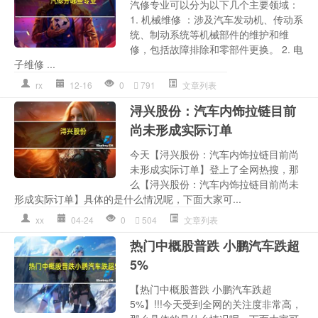
汽修专业可以分为以下几个主要领域：
1. 机械维修 ：涉及汽车发动机、传动系
统、制动系统等机械部件的维护和维
修，包括故障排除和零部件更换。 2. 电
子维修 ...
rx
12-16
0
791
文章列表
浔兴股份：汽车内饰拉链目前
尚未形成实际订单
今天【浔兴股份：汽车内饰拉链目前尚
未形成实际订单】登上了全网热搜，那
么【浔兴股份：汽车内饰拉链目前尚未
形成实际订单】具体的是什么情况呢，下面大家可...
xx
04-24
0
504
文章列表
热门中概股普跌 小鹏汽车跌超
5%
【热门中概股普跌 小鹏汽车跌超
5%】!!!今天受到全网的关注度非常高，