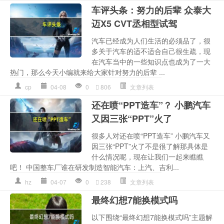
车评头条：努力的后辈 众泰大
迈X5 CVT丞相型试驾
汽车已经成为人们生活的必须品了，很
多关于汽车的适不适合自己很生疏，现
在汽车当中的一些知识点也成为了一大
热门，那么今天小编就来给大家针对努力的后辈 ...
cp
04-08
0
806
文章列表
还在喷“PPT造车”？ 小鹏汽车
又因三张“PPT”火了
很多人对还在喷“PPT造车” 小鹏汽车又
因三张“PPT”火了不是很了解那具体是
什么情况呢，现在让我们一起来瞧瞧
吧！ 中国整车厂谁在研发制造智能汽车：上汽、吉利...
hz
04-07
0
238
文章列表
最终幻想7能换模式吗
以下围绕“最终幻想7能换模式吗”主题解