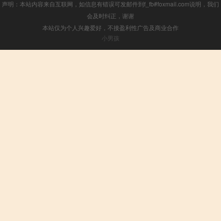
声明：本站内容来自互联网，如信息有错误可发邮件到f_fb#foxmail.com说明，我们
会及时纠正，谢谢
本站仅为个人兴趣爱好，不接盈利性广告及商业合作
小男孩