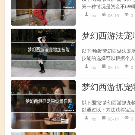
第一种情况是资金不5W吧
lhx
06-15
0
梦幻西游法宠
以下围绕“梦幻西游法宠增
技能的选择可以根据个人喜
lhx
06-14
0
梦幻西游抓宠
以下围绕“梦幻西游抓宠
以通过以下方法获得宝宝: 
lhx
06-14
0