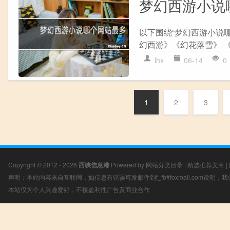
梦幻西游小说
以下围绕“梦幻西游小说
幻西游》《幻花落雪》 《
lhx
06-14
0
1
2
3
Copyright © 2012 - 2026
西峡信息港
Powered by
网站分类目录
|
精选推荐文章
|
声明：本站内容来自互联网，如信息有错误可发邮件到f_fb#foxmail.com说明
本站仅为个人兴趣爱好，不接盈利性广告及商业合作