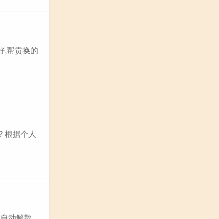
好,帮贡换的
 根据个人
自动解散,