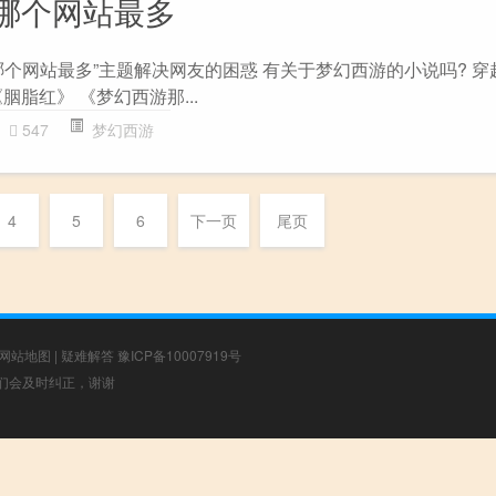
哪个网站最多
哪个网站最多”主题解决网友的困惑 有关于梦幻西游的小说吗? 穿
胭脂红》 《梦幻西游那...
547
梦幻西游
4
5
6
下一页
尾页
网站地图
|
疑难解答
豫ICP备10007919号
，我们会及时纠正，谢谢