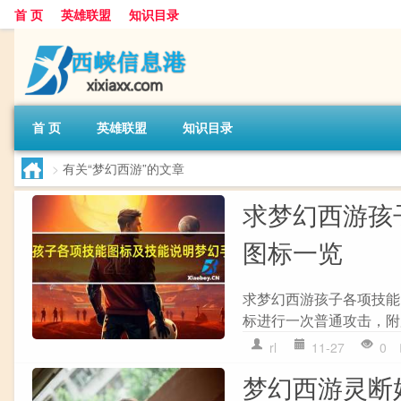
首 页
英雄联盟
知识目录
首 页
英雄联盟
知识目录
>
有关“梦幻西游”的文章
求梦幻西游孩
图标一览
求梦幻西游孩子各项技能
标进行一次普通攻击，附加s
rl
11-27
0
梦幻西游灵断