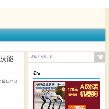
☚
游技能
公告
血最低的目