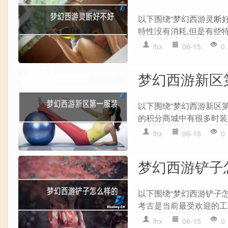
以下围绕“梦幻西游灵断
特性没有消耗,但是有些特
lhx
06-15
0
梦幻西游新区
以下围绕“梦幻西游新区
的积分商城中有很多时装可
lhx
06-15
0
梦幻西游铲子
以下围绕“梦幻西游铲子怎
考古是当前最受欢迎的工坊
lhx
06-15
0