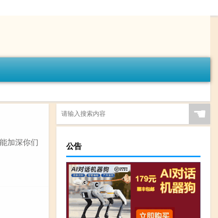
☚
能加深你们
公告