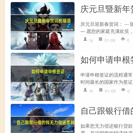
庆元旦暨新年
庆元旦迎新春贺词： --
— 愿您的家庭充满欢笑，每
ry
01-06
0
如何申请申根
申请申根签证的流程通常包
时间最长的国家作为签证申
rh
01-05
0
自己跟银行借
如果您无力偿还银行贷款，
愿，并说明您的经济状况。