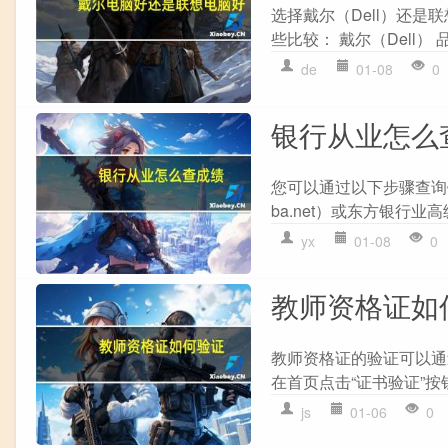
选择戴尔（Dell）还是
些比较： 戴尔（Dell）
de
01-08
0
银行从业怎么
您可以通过以下步骤查询银行
ba.net）或东方银行业高
yx
01-08
0
教师资格证如
教师资格证的验证可以通过以下
在首页点击“证书验证”按钮
js
01-06
0