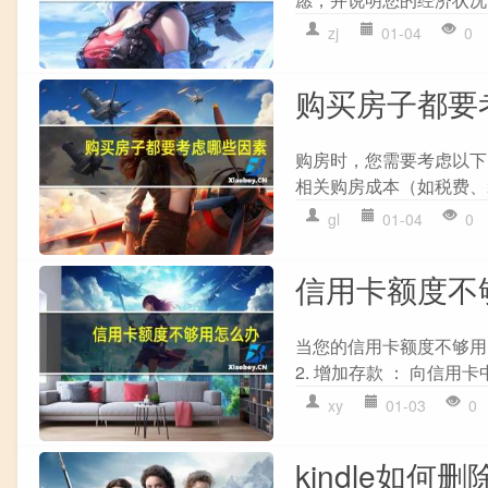
zj
01-04
0
购买房子都要
购房时，您需要考虑以下关
相关购房成本（如税费、装修
gl
01-04
0
信用卡额度不
当您的信用卡额度不够用时
2. 增加存款 ： 向信用卡
xy
01-03
0
kindle如何