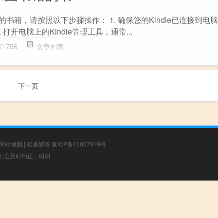
馆的书籍，请按照以下步骤操作： 1. 确保您的Kindle已连接到
 打开电脑上的Kindle管理工具，通常...
756
文章列表
下一页
网站地图
|
疑难解答
豫ICP备10007919号
，我们会及时纠正，谢谢