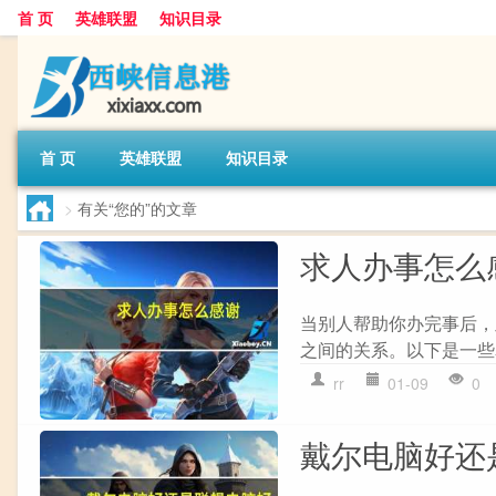
首 页
英雄联盟
知识目录
首 页
英雄联盟
知识目录
>
有关“您的”的文章
求人办事怎么
当别人帮助你办完事后，
之间的关系。以下是一些表达
rr
01-09
0
戴尔电脑好还